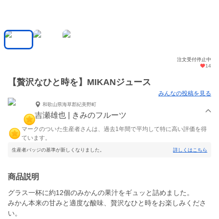
注文受付停止中
14
【贅沢なひと時を】MIKANジュース
みんなの投稿を見る
和歌山県海草郡紀美野町
吉瀬雄也 | きみのフルーツ
マークのついた生産者さんは、過去1年間で平均して特に高い評価を得
ています。
生産者バッジの基準が新しくなりました。
詳しくはこちら
商品説明
グラス一杯に約12個のみかんの果汁をギュッと詰めました。
みかん本来の甘みと適度な酸味、贅沢なひと時をお楽しみくださ
い。