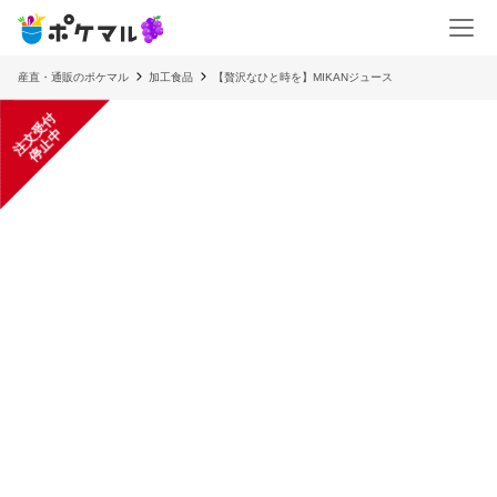
産直・通販のポケマル
加工食品
【贅沢なひと時を】MIKANジュース
注
文
受
付
停
止
中