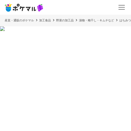
産直・通販のポケマル
加工食品
野菜の加工品
漬物・梅干し・キムチなど
はちみつ