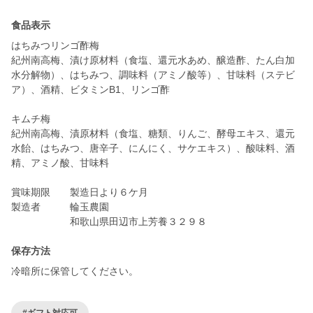
食品表示
はちみつリンゴ酢梅
紀州南高梅、漬け原材料（食塩、還元水あめ、醸造酢、たん白加
水分解物）、はちみつ、調味料（アミノ酸等）、甘味料（ステビ
ア）、酒精、ビタミンB1、リンゴ酢
キムチ梅
紀州南高梅、漬原材料（食塩、糖類、りんご、酵母エキス、還元
水飴、はちみつ、唐辛子、にんにく、サケエキス）、酸味料、酒
精、アミノ酸、甘味料
賞味期限 製造日より６ケ月
製造者 輪玉農園
和歌山県田辺市上芳養３２９８
保存方法
冷暗所に保管してください。
#ギフト対応可