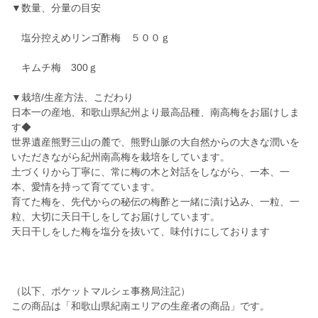
▼数量、分量の目安
塩分控えめリンゴ酢梅 ５００ｇ
キムチ梅 300ｇ
▼栽培/生産方法、こだわり
日本一の産地、和歌山県紀州より最高品種、南高梅をお届けしま
す◆
世界遺産熊野三山の麓で、熊野山脈の大自然からの大きな潤いを
いただきながら紀州南高梅を栽培をしています。
土づくりから丁寧に、常に梅の木と対話をしながら、一本、一
本、愛情を持って育てています。
育てた梅を、先代からの秘伝の梅酢と一緒に漬け込み、一粒、一
粒、大切に天日干しをしてお届けしています。
天日干しをした梅を塩分を抜いて、味付けにしております
（以下、ポケットマルシェ事務局注記）
この商品は「和歌山県紀南エリアの生産者の商品」です。