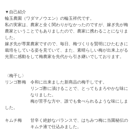
▼自己紹介
輪玉農園（ワダマノウエン）の輪玉祥代です。
私の実家は、農家と全く関わりがなかったのですが、嫁ぎ先が梅
農家ということでもありましたので、農家に携わることになりま
した。
嫁ぎ先が専業農家ですので、毎日、梅づくりを賢明にひたむきに
栽培をしている姿を見ていて、また、素晴らしい梅が出来上がる
光景に感動をして梅農家を先代から引き継いでしております。
〈梅干し〉
リンゴ酢梅 令和に出来ました新商品の梅干しです。
リンゴ酢に漬けることで、とってもまろやかな味に
なりました。
梅が苦手な方や、誰でも食べられるような味にしま
した。
キムチ梅 甘辛く絶妙なバランスで、はちみつ梅に当園秘伝の
キムチ液で仕込みました。