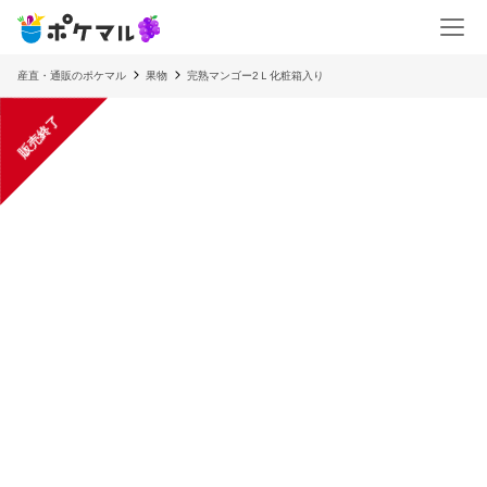
産直・通販のポケマル
果物
完熟マンゴー2Ｌ化粧箱入り
販売終了