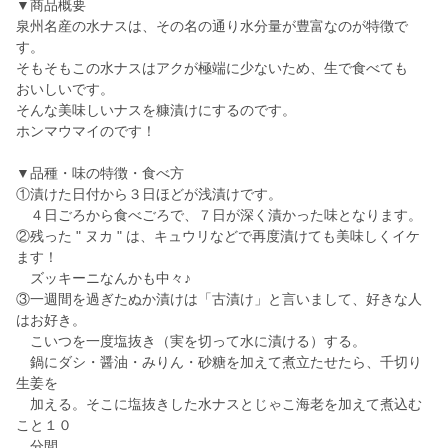
▼商品概要
泉州名産の水ナスは、その名の通り水分量が豊富なのが特徴で
す。
そもそもこの水ナスはアクが極端に少ないため、生で食べても
おいしいです。
そんな美味しいナスを糠漬けにするのです。
ホンマウマイのです！
▼品種・味の特徴・食べ方
①漬けた日付から３日ほどが浅漬けです。
４日ごろから食べごろで、７日が深く漬かった味となります。
②残った " ヌカ " は、キュウリなどで再度漬けても美味しくイケ
ます！
ズッキーニなんかも中々♪
③一週間を過ぎたぬか漬けは「古漬け」と言いまして、好きな人
はお好き。
こいつを一度塩抜き（実を切って水に漬ける）する。
鍋にダシ・醤油・みりん・砂糖を加えて煮立たせたら、千切り
生姜を
加える。そこに塩抜きした水ナスとじゃこ海老を加えて煮込む
こと１０
分間。