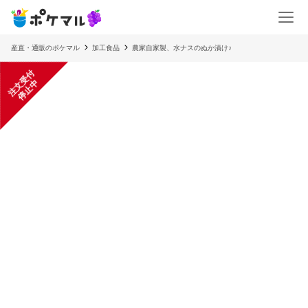
産直・通販のポケマル
加工食品
農家自家製、水ナスのぬか漬け♪
注
文
受
付
停
止
中