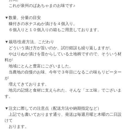
これが泉州のばあちゃまのお味です♪
▼数量、分量の目安
糠付きの水ナスぬか漬けを４個入り。
６個入りと１０個入りの箱もご用意しております。
▼栽培/生産方法、こだわり
どういう漬け方が旨いのか、試行錯誤も繰り返しますが。
やはりぬか漬けを昔からしている土地柄ですので、そういう材
料が
地域にとんと豊富にございました。
当農地の自慢のお味、今年で３年目になるこの味もリピーター
が
増えてきております。
地元の記憶と食材に支えられた、そんな「エエ味」でございま
す。
▼注文に際しての注意点（配送方法や納期指定など）
上記でも書いております通り、発送は毎週月曜と木曜の二日設
けて
おります。