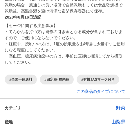
乾燥の場合：風通しの良い場所で自然乾燥もしくは食品乾燥機で
乾燥後、高温多湿を避け清潔な密閉保存容器にて保存。
2020年6月16日追記
【セージに関する注意事項】
・てんかんを持つ方は発作の引き金となる成分が含まれておりま
すので、ご使用にならないでください。
・妊娠中、授乳中の方は、1度の摂取量をお料理に少量ずつご使用
になる程度にしてください。
・高血圧、糖尿病治療中の方は、事前に医師に相談してから摂取
してください。
#全国一律送料
#固定種･在来種
#有機JASマーク付き
この商品のタイプについて
野菜
カテゴリ
山梨県
産地