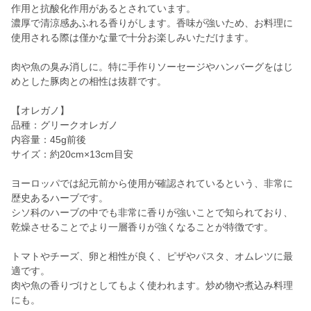
作用と抗酸化作用があるとされています。
濃厚で清涼感あふれる香りがします。香味が強いため、お料理に
使用される際は僅かな量で十分お楽しみいただけます。
肉や魚の臭み消しに。特に手作りソーセージやハンバーグをはじ
めとした豚肉との相性は抜群です。
【オレガノ】
品種：グリークオレガノ
内容量：45g前後
サイズ：約20cm×13cm目安
ヨーロッパでは紀元前から使用が確認されているという、非常に
歴史あるハーブです。
シソ科のハーブの中でも非常に香りが強いことで知られており、
乾燥させることでより一層香りが強くなることが特徴です。
トマトやチーズ、卵と相性が良く、ピザやパスタ、オムレツに最
適です。
肉や魚の香りづけとしてもよく使われます。炒め物や煮込み料理
にも。