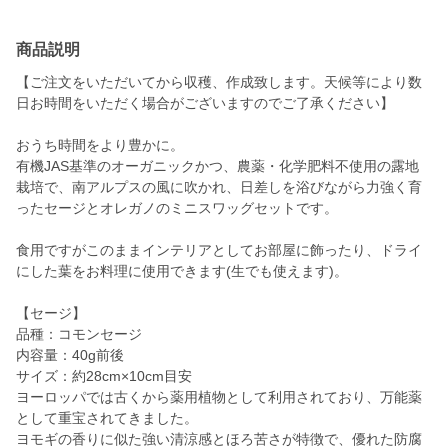
商品説明
【ご注文をいただいてから収穫、作成致します。天候等により数
日お時間をいただく場合がございますのでご了承ください】
おうち時間をより豊かに。
有機JAS基準のオーガニックかつ、農薬・化学肥料不使用の露地
栽培で、南アルプスの風に吹かれ、日差しを浴びながら力強く育
ったセージとオレガノのミニスワッグセットです。
食用ですがこのままインテリアとしてお部屋に飾ったり、ドライ
にした葉をお料理に使用できます(生でも使えます)。
【セージ】
品種：コモンセージ
内容量：40g前後
サイズ：約28cm×10cm目安
ヨーロッパでは古くから薬用植物として利用されており、万能薬
として重宝されてきました。
ヨモギの香りに似た強い清涼感とほろ苦さが特徴で、優れた防腐