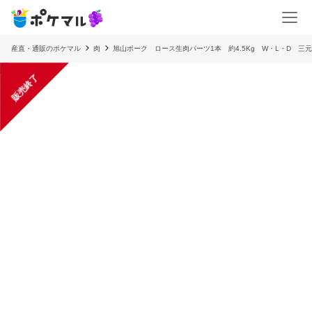
産直・通販のポケマル
肉
旭山ポーク ロース生肉パーツ1本 約4.5Kg W・L・D 三
販売終了