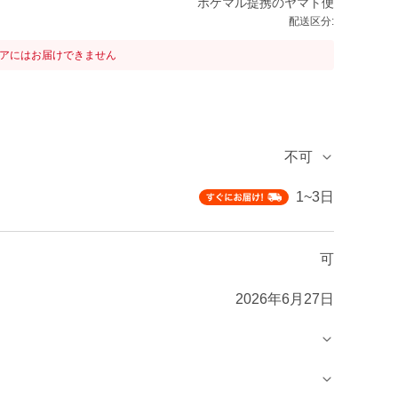
ポケマル提携のヤマト便
配送区分:
リアにはお届けできません
不可
1~3日
可
2026年6月27日