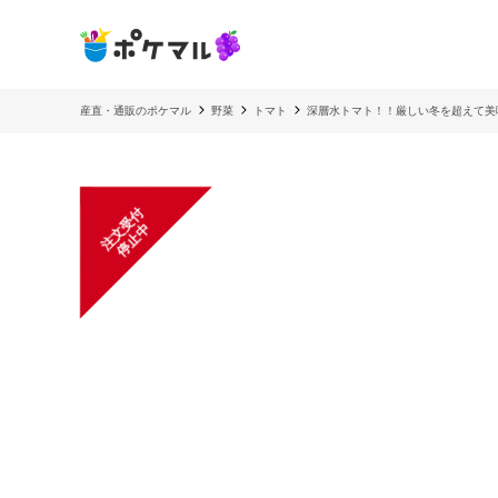
産直・通販のポケマル
野菜
トマト
深層水トマト！！厳しい冬を超えて美
注
文
受
付
停
止
中