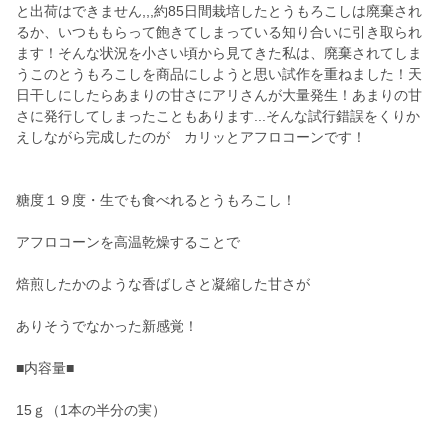
と出荷はできません,,,約85日間栽培したとうもろこしは廃棄され
るか、いつももらって飽きてしまっている知り合いに引き取られ
ます！そんな状況を小さい頃から見てきた私は、廃棄されてしま
うこのとうもろこしを商品にしようと思い試作を重ねました！天
日干しにしたらあまりの甘さにアリさんが大量発生！あまりの甘
さに発行してしまったこともあります...そんな試行錯誤をくりか
えしながら完成したのが カリッとアフロコーンです！
糖度１９度・生でも食べれるとうもろこし！
アフロコーンを高温乾燥することで
焙煎したかのような香ばしさと凝縮した甘さが
ありそうでなかった新感覚！
■内容量■
15ｇ（1本の半分の実）