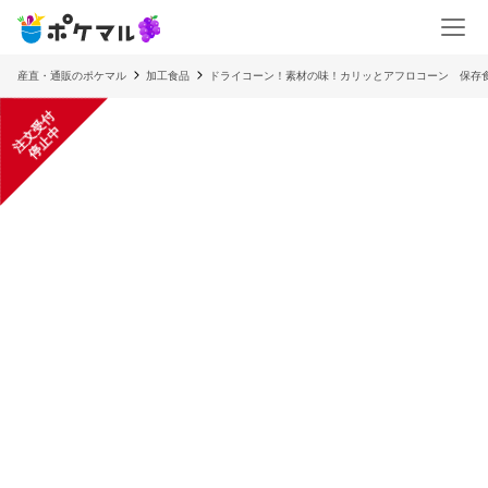
産直・通販のポケマル
加工食品
ドライコーン！素材の味！カリッとアフロコーン 保存
注
文
受
付
停
止
中