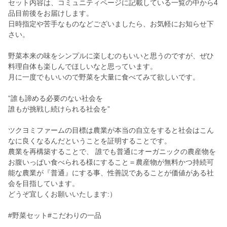
セット内容は、コミュニティページに記載している一覧の中から4
品目前後をお届けします。
日時指定や苦手なものなどございましたら、お気軽にお知らせ下
さい。
野菜本来の味をシンプルに楽しむのもいいと思うのですが、ぜひ
料理自体も楽しんでほしいなと思っています。
月に一度でもいいので野菜を大量に食べてみて欲しいです。
”誰も諦める必要のない社会を
誰もが挑戦し続けられる社会を”
ツクヨミファームの目標は農業が本当の自立をすると社会はこん
なに良くなるんだということを証明することです。
農業を再構築することで、 誰でも普通にオーガニックの農産物を
お腹いっぱい食べられる様にすること＝農産物が無料かつ持続可
能な農業が『普通』にする事、性善説であることが価値がある社
会を目指しています。
どうぞ宜しくお願いいたします:）
#野菜セット#こだわりの一品