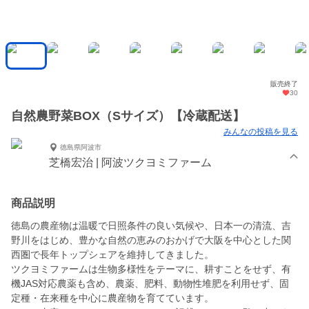
販売終了
30
自然農野菜BOX（Sサイズ）【冷蔵配送】
みんなの投稿を見る
徳島県阿波市
芝橋宏治 | 阿波ツクヨミファーム
商品説明
徳島の農産物は温暖で日照条件の良い気候や、日本一の清流、吉
野川をはじめ、豊かな自然の恵みのおかげで大阪を中心とした関
西圏で長年トップシェアを維持してきました。
ツクヨミファームは生物多様性をテーマに、耕すことをせず、有
機JAS対応農薬も含め、農薬、肥料、動物性堆肥を利用せず、固
定種・在来種を中心に農産物を育てています。