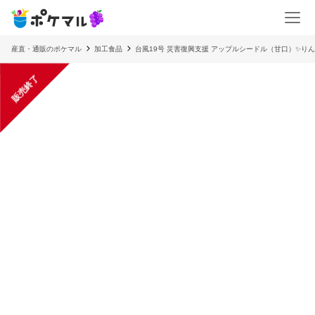
産直・通販のポケマル
加工食品
台風19号 災害復興支援 アップルシードル（甘口）✨り
販売終了