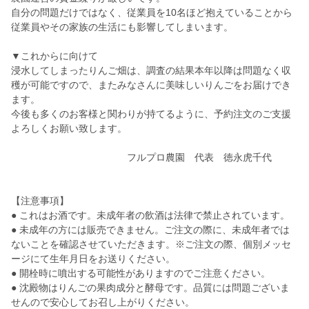
自分の問題だけではなく、従業員を10名ほど抱えていることから
従業員やその家族の生活にも影響してしまいます。
▼これからに向けて
浸水してしまったりんご畑は、調査の結果本年以降は問題なく収
穫が可能ですので、またみなさんに美味しいりんごをお届けでき
ます。
今後も多くのお客様と関わりが持てるように、予約注文のご支援
よろしくお願い致します。
フルプロ農園 代表 徳永虎千代
【注意事項】
● これはお酒です。未成年者の飲酒は法律で禁止されています。
● 未成年の方には販売できません。ご注文の際に、未成年者では
ないことを確認させていただきます。※ご注文の際、個別メッセ
ージにて生年月日をお送りください。
● 開栓時に噴出する可能性がありますのでご注意ください。
● 沈殿物はりんごの果肉成分と酵母です。品質には問題ございま
せんので安心してお召し上がりください。