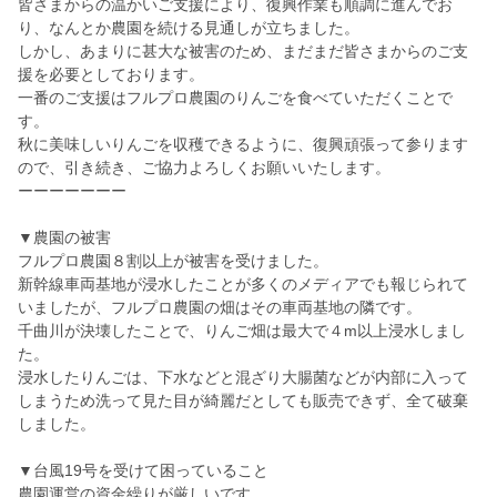
皆さまからの温かいご支援により、復興作業も順調に進んでお
り、なんとか農園を続ける見通しが立ちました。
しかし、あまりに甚大な被害のため、まだまだ皆さまからのご支
援を必要としております。
一番のご支援はフルプロ農園のりんごを食べていただくことで
す。
秋に美味しいりんごを収穫できるように、復興頑張って参ります
ので、引き続き、ご協力よろしくお願いいたします。
ーーーーーーー
▼農園の被害
フルプロ農園８割以上が被害を受けました。
新幹線車両基地が浸水したことが多くのメディアでも報じられて
いましたが、フルプロ農園の畑はその車両基地の隣です。
千曲川が決壊したことで、りんご畑は最大で４m以上浸水しまし
た。
浸水したりんごは、下水などと混ざり大腸菌などが内部に入って
しまうため洗って見た目が綺麗だとしても販売できず、全て破棄
しました。
▼台風19号を受けて困っていること
農園運営の資金繰りが厳しいです。