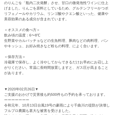
のりんごを「瓶内二次発酵」させ、甘口の微発泡性ワインに仕上
げました。りんごを原料としているため、グルテンフリーかつポ
リフェノールやカリウム、リンゴ酸やクエン酸といった、健康や
美容効果のある成分が含まれています。
＜オススメの食べ方＞
飲み頃の温度：6〜8℃
生野菜やカルパッチョなどの生魚料理、豚肉などの肉料理、パン
やキッシュ、お好み焼きなど粉もの料理、によく合います。
＜保存方法＞
冷蔵庫で保存し、よく冷やしてからできるだけお早めにお召し上
がりください。常温に長時間放置しますと、ガス圧が高まること
があります。
▼2020年02月26日▼
ご支援のおかげで災害後も約500件もの予約を承っております。
ーーーーーーー
令和元年、10月13日台風19号の豪雨により千曲川の堤防が決壊し
フルプロ農園も甚大な被害を受けました。