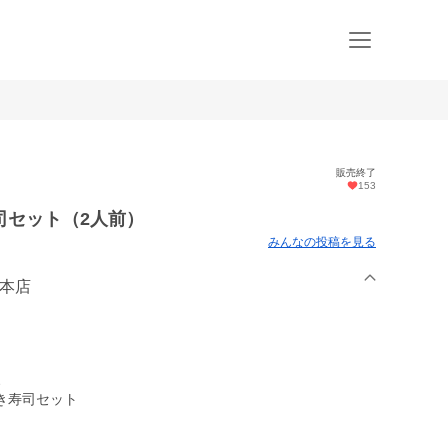
販売終了
153
司セット（2人前）
みんなの投稿を見る
福本店
、
き寿司セット