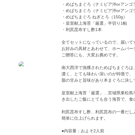
・めばちまぐろ（ナミビア沖orアンゴラ
・めばちまぐろ（ナミビア沖orアンゴラ
・めばちまぐろ ねぎとろ（150g）
・皇室献上海苔「厳選」半切り1帖
・利尻昆布すし酢1本
全てセットになっているので、届いて
お好みの具材とあわせて、ホームパー
ご贈答にも、大変お薦めです。
南大西洋で漁獲されためばちまぐろは
濃く、とても味わい深いのが特徴で、
脂の甘みと旨味があり本まぐろに決し
皇室献上海苔「厳選」…宮城県東松島
き出したご飯にとても合う海苔で、食
利尻昆布すし酢…利尻昆布の一番だし
簡単に仕上げられます。
●内容量：およそ2人前