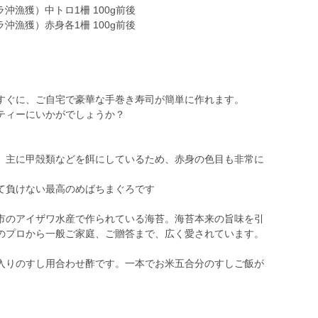
沖漁獲）中トロ1柵 100g前後
沖漁獲）赤身各1柵 100g前後
すぐに、ご自宅で豪華な手巻き寿司が簡単に作れます。
ティーにいかがでしょうか？
、主に甲殻類などを餌にしているため、赤身の色目も非常に
て負けない最高のめばちまぐろです
市のアイザワ水産で作られている海苔。海苔本来の旨味を引
のプロから一般ご家庭、ご贈答まで、広く愛されています。
入りのすし用合わせ酢です。一本でお米五合分のすしご飯が