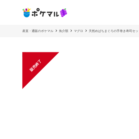
産直・通販のポケマル
魚介類
マグロ
天然めばちまぐろの手巻き寿司セッ
販売終了