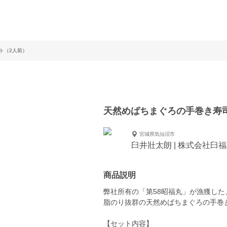
ト（2人前）
天然めばちまぐろの手巻き寿
宮城県気仙沼市
臼井壯太朗 | 株式会社臼
商品説明
弊社所有の「第58昭福丸」が漁獲した
脂のり抜群の天然めばちまぐろの手巻
【セット内容】