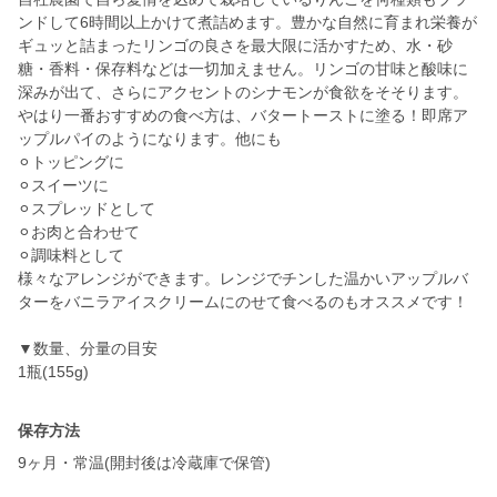
ンドして6時間以上かけて煮詰めます。豊かな自然に育まれ栄養が
ギュッと詰まったリンゴの良さを最大限に活かすため、水・砂
糖・香料・保存料などは一切加えません。リンゴの甘味と酸味に
深みが出て、さらにアクセントのシナモンが食欲をそそります。
やはり一番おすすめの食べ方は、バタートーストに塗る！即席ア
ップルパイのようになります。他にも
⚪︎トッピングに
⚪︎スイーツに
⚪︎スプレッドとして
⚪︎お肉と合わせて
⚪︎調味料として
様々なアレンジができます。レンジでチンした温かいアップルバ
ターをバニラアイスクリームにのせて食べるのもオススメです！
▼数量、分量の目安
1瓶(155g)
保存方法
9ヶ月・常温(開封後は冷蔵庫で保管)