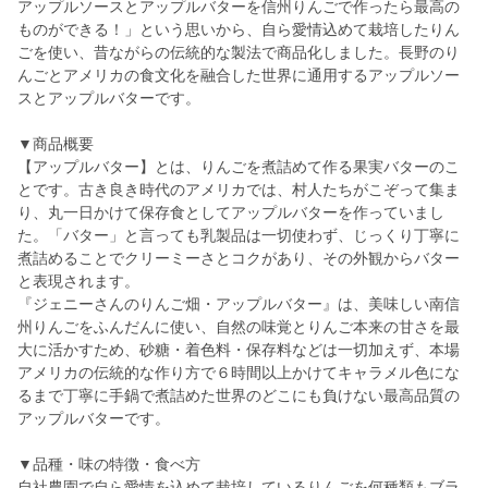
アップルソースとアップルバターを信州りんごで作ったら最高の
ものができる！」という思いから、自ら愛情込めて栽培したりん
ごを使い、昔ながらの伝統的な製法で商品化しました。長野のり
んごとアメリカの食文化を融合した世界に通用するアップルソー
スとアップルバターです。
▼商品概要
【アップルバター】とは、りんごを煮詰めて作る果実バターのこ
とです。古き良き時代のアメリカでは、村人たちがこぞって集ま
り、丸一日かけて保存食としてアップルバターを作っていまし
た。「バター」と言っても乳製品は一切使わず、じっくり丁寧に
煮詰めることでクリーミーさとコクがあり、その外観からバター
と表現されます。
『ジェニーさんのりんご畑・アップルバター』は、美味しい南信
州りんごをふんだんに使い、自然の味覚とりんご本来の甘さを最
大に活かすため、砂糖・着色料・保存料などは一切加えず、本場
アメリカの伝統的な作り方で６時間以上かけてキャラメル色にな
るまで丁寧に手鍋で煮詰めた世界のどこにも負けない最高品質の
アップルバターです。
▼品種・味の特徴・食べ方
自社農園で自ら愛情を込めて栽培しているりんごを何種類もブラ