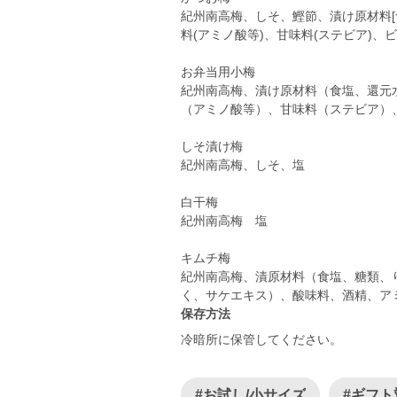
紀州南高梅、しそ、鰹節、漬け原材料[
料(アミノ酸等)、甘味料(ステビア)、
お弁当用小梅
紀州南高梅、漬け原材料（食塩、還元
（アミノ酸等）、甘味料（ステビア）
しそ漬け梅
紀州南高梅、しそ、塩
白干梅
紀州南高梅 塩
キムチ梅
紀州南高梅、漬原材料（食塩、糖類、
く、サケエキス）、酸味料、
保存方法
冷暗所に保管してください。
#お試し/小サイズ
#ギフト