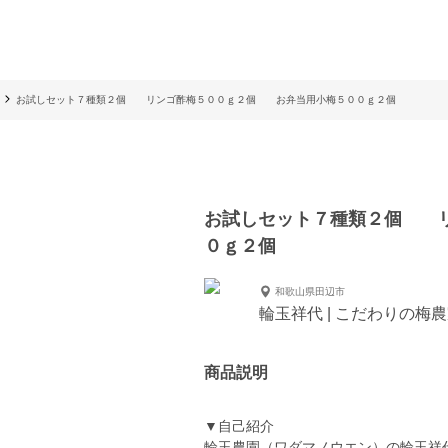
お試しセット７種類２個 リンゴ酢梅５００ｇ２個 お弁当用小梅５００ｇ２個
お試しセット７種類２個 
０ｇ２個
和歌山県田辺市
輪玉祥代 | こだわりの梅
商品説明
▼自己紹介
輪玉農園（ワダマノウエン）の輪玉祥