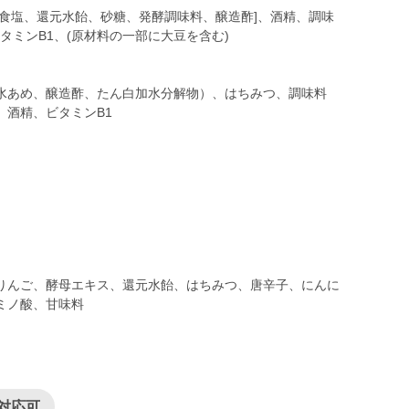
食塩、還元水飴、砂糖、発酵調味料、醸造酢]、酒精、調味
ビタミンB1、(原材料の一部に大豆を含む)
水あめ、醸造酢、たん白加水分解物）、はちみつ、調味料
、酒精、ビタミンB1
りんご、酵母エキス、還元水飴、はちみつ、唐辛子、にんに
酒精、アミノ酸、甘味料
対応可