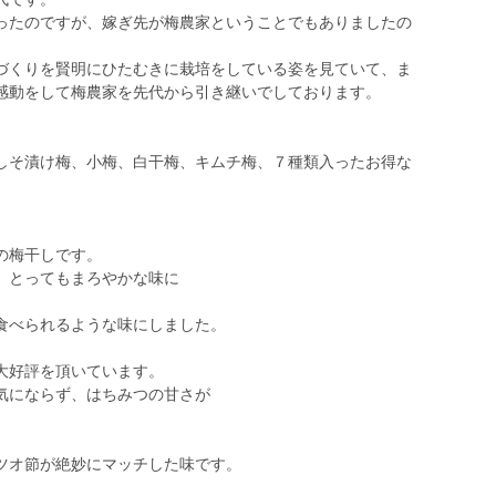
ったのですが、嫁ぎ先が梅農家ということでもありましたの
づくりを賢明にひたむきに栽培をしている姿を見ていて、ま
感動をして梅農家を先代から引き継いでしております。
しそ漬け梅、小梅、白干梅、キムチ梅、７種類入ったお得な
の梅干しです。
ってもまろやかな味に
れるような味にしました。
大好評を頂いています。
らず、はちみつの甘さが
ツオ節が絶妙にマッチした味です。