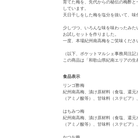
育てた梅を、先代からの秘伝の梅酢と
しています。
天日干しをした梅を塩分を抜いて、味
少しづつ、いろんな味を味わったみた
お試しセットを作りました。
一度、本場紀州南高梅をご笑味くださ
（以下、ポケットマルシェ事務局注記
この商品は「和歌山県紀南エリアの生
食品表示
リンゴ酢梅
紀州南高梅、漬け原材料（食塩、還元
（アミノ酸等）、甘味料（ステビア）
はちみつ梅
紀州南高梅、漬け原材料（食塩、還元
（アミノ酸等）、甘味料（ステビア）
かつお梅