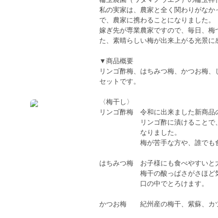
私の実家は、農家と全く関わりがなか
で、農家に携わることになりました。
嫁ぎ先が専業農家ですので、毎日、梅
た、素晴らしい梅が出来上がる光景に
▼商品概要
リンゴ酢梅、はちみつ梅、かつお梅、
セットです。
〈梅干し〉
リンゴ酢梅 令和に出来ました新商品
リンゴ酢に漬けることで、と
なりました。
梅が苦手な方や、誰でも食べら
はちみつ梅 お子様にも食べやすいと
梅干の酸っぱさがさほど気にな
口の中でとろけます。
かつお梅 紀州産の梅干、紫蘇、カ