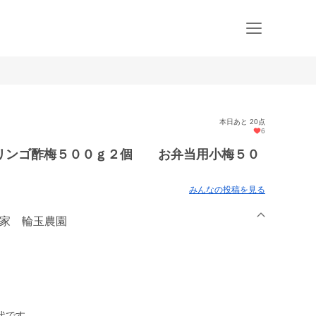
本日あと 20点
6
リンゴ酢梅５００ｇ２個 お弁当用小梅５０
みんなの投稿を見る
農家 輪玉農園
代です。