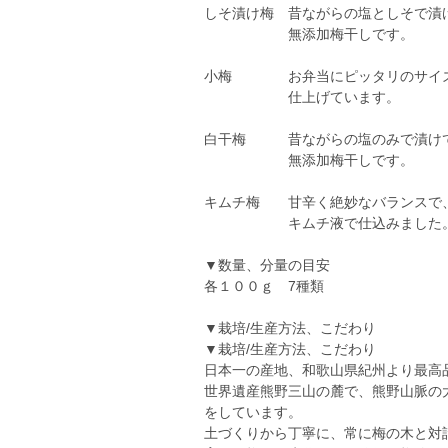
しそ漬け梅 昔ながらの塩としそで漬
無添加梅干しです。
小梅 お弁当にピッタリのサイズ
仕上げています。
白干梅 昔ながらの塩のみで漬
無添加梅干しです。
キムチ梅 甘辛く絶妙なバランスで
キムチ液で仕込みました
▼数量、分量の目安
各１００ｇ 7種類
▼栽培/生産方法、こだわり
▼栽培/生産方法、こだわり
日本一の産地、和歌山県紀州より最高
世界遺産熊野三山の麓で、熊野山脈の
をしています。
土づくりから丁寧に、常に梅の木と対