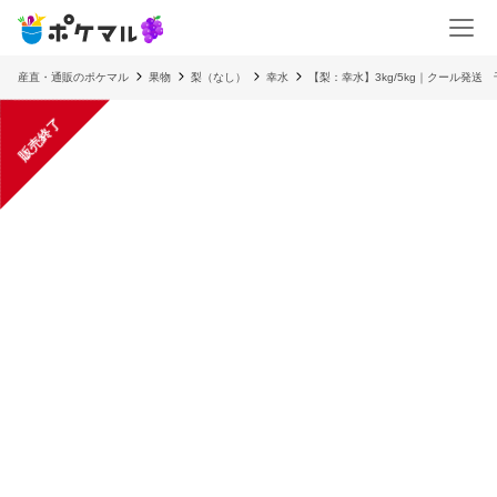
産直・通販のポケマル
果物
梨（なし）
幸水
【梨：幸水】3kg/5kg｜クール発
販売終了