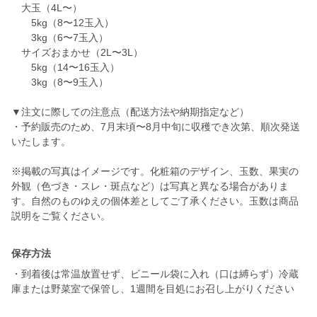
大玉（4L〜）
5kg（8〜12玉入）
3kg（6〜7玉入）
サイズおまかせ（2L〜3L）
5kg（14〜16玉入）
3kg（8〜9玉入）
▼注文に際しての注意点（配送方法や納期指定など）
・予約販売のため、7月末頃〜8月中旬に収穫でき次第、順次発送
いたします。
※掲載の写真はイメージです。化粧箱のデザイン、玉数、果実の
外観（色づき・スレ・斑点など）は写真と異なる場合がありま
す。自然のものゆえの個体差としてご了承ください。玉数は商品
説明をご覧ください。
保存方法
・到着後は常温放置せず、ビニール袋に入れ（口は縛らず）冷蔵
庫または野菜室で保管し、1週間を目処にお召し上がりください