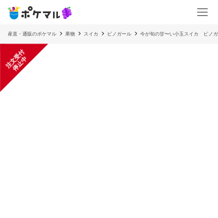
産直・通販のポケマル
果物
スイカ
ピノガール
今が旬の甘〜い小玉スイカ ピノガ
注
文
受
付
停
止
中