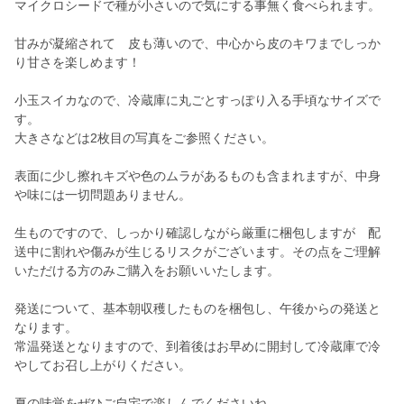
マイクロシードで種が小さいので気にする事無く食べられます。
甘みが凝縮されて 皮も薄いので、中心から皮のキワまでしっか
り甘さを楽しめます！
小玉スイカなので、冷蔵庫に丸ごとすっぽり入る手頃なサイズで
す。
大きさなどは2枚目の写真をご参照ください。
表面に少し擦れキズや色のムラがあるものも含まれますが、中身
や味には一切問題ありません。
生ものですので、しっかり確認しながら厳重に梱包しますが 配
送中に割れや傷みが生じるリスクがございます。その点をご理解
いただける方のみご購入をお願いいたします。
発送について、基本朝収穫したものを梱包し、午後からの発送と
なります。
常温発送となりますので、到着後はお早めに開封して冷蔵庫で冷
やしてお召し上がりください。
夏の味覚をぜひご自宅で楽しんでくださいね。