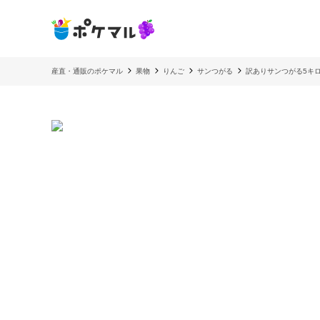
産直・通販のポケマル
果物
りんご
サンつがる
訳ありサンつがる5キ