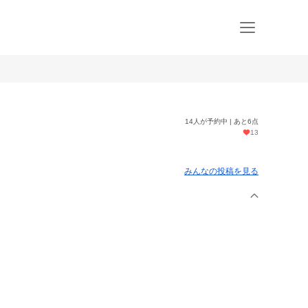
14人が予約中 | あと6点
13
みんなの投稿を見る