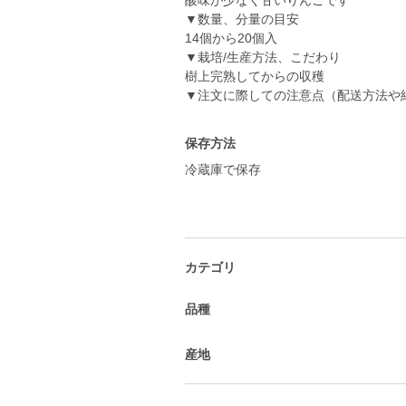
酸味が少なく甘いりんごです
▼数量、分量の目安
14個から20個入
▼栽培/生産方法、こだわり
樹上完熟してからの収穫
▼注文に際しての注意点（配送方法や
保存方法
冷蔵庫で保存
カテゴリ
品種
産地