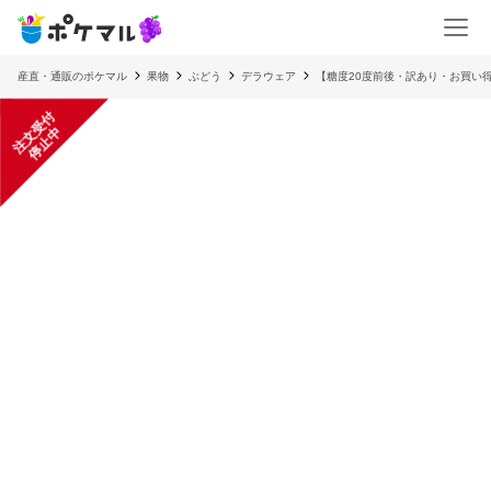
産直・通販のポケマル
果物
ぶどう
デラウェア
【糖度20度前後・訳あり・お買い得
注
文
受
付
停
止
中