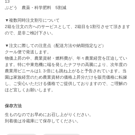
13
ぶどう 農薬・科学肥料 5割減
▼複数同時注文割引について
2箱を注文の方へのサービスとして、2箱目を1割引させて頂きます
ので、是非ご検討下さい。
▼注文に際しての注意点（配送方法や納期指定など）
クール便で発送します。
物価上昇の中、農業資材・燃料費が、年々農業経営を圧迫してい
ます。特に中東危機に端を発したナフサの高騰により、次年度の
農業用ビニールは1.３倍にも跳ね上がると予告されています。当
園は家族経営のため農業資材の価格上昇分だけを販売価格に転嫁
し、ご安心いただける価格でご提供しておりますので、ご理解の
ほど宜しくお願いします。
保存方法
生ものなのでお早めにお召し上がりください。
到着後は冷蔵庫にて保存してください。