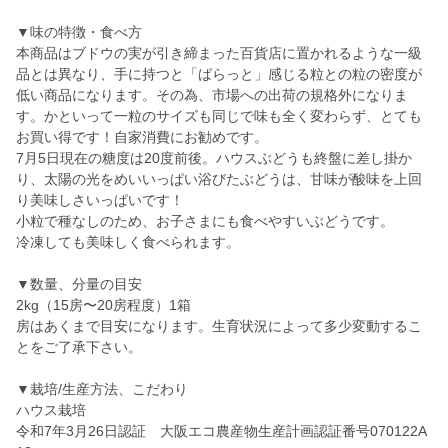
▼味の特徴・食べ方
本商品はブドウの実が引き締まった百貨店に置かれるような一級
品とは異なり、手に持つと「ばらっと」感じる粒との粒の密度が
低い商品になります。その為、市場への出荷の規格外になりま
す。かといって一粒のサイズも同じで味も全く変わらず、とても
お買い得です！自家消費にお勧めです。
7月5日現在の糖度は20度前後。ハウスぶどうも終盤に差し掛か
り、太陽の光をめいいっぱい浴びたぶどうは、甘味が酸味を上回
り美味しさいっぱいです！
小粒で種なしのため、お子さまにも食べやすいぶどうです。
冷凍しても美味しく食べられます。
▼数量、分量の目安
2kg（15房〜20房程度）1箱
房はあくまで目安になります。生育状況によって多少変動するこ
とをご了承下さい。
▼栽培/生産方法、こだわり
ハウス栽培
令和7年3月26日認証 大阪エコ農産物生産計画認証番号070122A