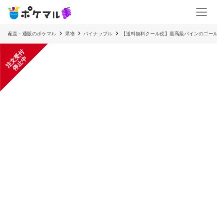
産直・通販のポケマル
果物
パイナップル
【送料無料クール便】最高級パインのゴール
注
文
受
付
停
止
中