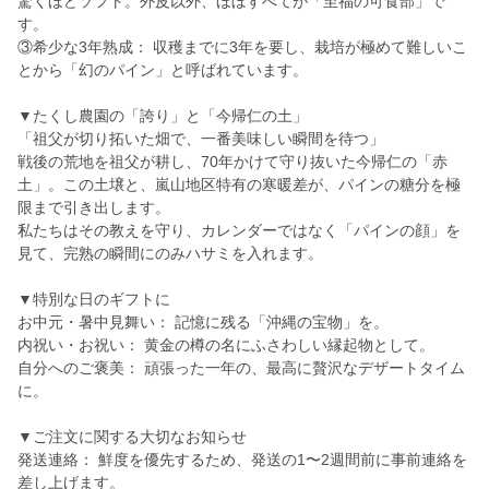
驚くほどソフト。外皮以外、ほぼすべてが「至福の可食部」で
す。
③希少な3年熟成： 収穫までに3年を要し、栽培が極めて難しいこ
とから「幻のパイン」と呼ばれています。
▼たくし農園の「誇り」と「今帰仁の土」
「祖父が切り拓いた畑で、一番美味しい瞬間を待つ」
戦後の荒地を祖父が耕し、70年かけて守り抜いた今帰仁の「赤
土」。この土壌と、嵐山地区特有の寒暖差が、パインの糖分を極
限まで引き出します。
私たちはその教えを守り、カレンダーではなく「パインの顔」を
見て、完熟の瞬間にのみハサミを入れます。
▼特別な日のギフトに
お中元・暑中見舞い： 記憶に残る「沖縄の宝物」を。
内祝い・お祝い： 黄金の樽の名にふさわしい縁起物として。
自分へのご褒美： 頑張った一年の、最高に贅沢なデザートタイム
に。
▼ご注文に関する大切なお知らせ
発送連絡： 鮮度を優先するため、発送の1〜2週間前に事前連絡を
差し上げます。