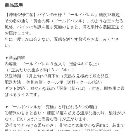
商品説明
【沖縄今帰仁産】パインの王様「ゴールドバレル」糖度18度超！
その名の通り「黄金の樽（ゴールドバレル）」のような堂々たる
風格。パインの常識を覆す究極の甘さと、滴る果汁を農園直送で
お届けします。
年に一度しか出会えない、五感を満たす贅沢をお楽しみくださ
い。
▼商品内容
内容量：ゴールドバレル３玉入り（合計4キロ以上）
（1玉あたりの重さが約1.3～1.5キロ）
発送時期： 7月上旬〜7月下旬（完熟を見極めて順次発送）
配送方法： 佐川急便・クール便（送料・クール代込）
ギフト対応： 鮮やかな緑の「冠芽（葉っぱ）」付き。贈答用に喜
ばれるサイズです。
▼ゴールドバレルが「究極」と呼ばれる3つの理由
①驚異の甘さと香り： 糖度18度を超える濃厚な蜜の味。酸味が少
なく、口いっぱいに高貴な香りが広がります。
②芯までとろける柔らかさ： 非常にきめ細やかな果肉は、芯まで