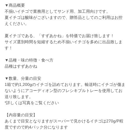
▼商品概要
不揃いイチゴで業務用としてサンド用、加工用向けです。
夏イチゴは酸味がございますので、贈答品としてのご利用はお控
えください。
夏イチゴである、「すずあかね」を特価でお届け致します！
サイズ選別時間を短縮するため不揃いイチゴを多めに出品致しま
す！
▼品種・味の特徴・食べ方
品種はすずあかね
▼数量、分量の目安
1箱で約1,200gのイチゴを詰めております。輸送時にイチゴが傷ま
ないようにアコーディオン型のフレシキブルトレーを使用してお
送り致します。
*詳しくは写真をご覧ください
【内容量の目安】
あくまで目安となりますがスーパーで見かけるイチゴは270g/P程
度ですので約4パック分になります