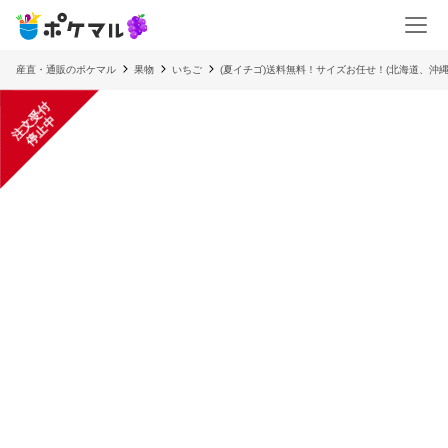
産直・通販のポケマル
果物
いちご
(夏イチゴ)送料無料！サイズお任せ！(北海道、沖縄
注
文
受
付
停
止
中