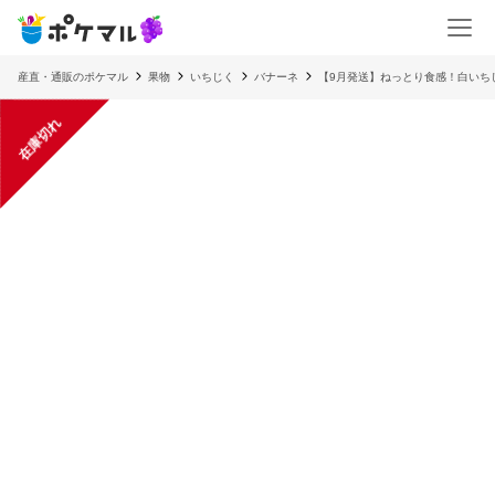
産直・通販のポケマル
果物
いちじく
バナーネ
【9月発送】ねっとり食感！白いち
在庫切れ