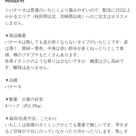
商品説明
☆バナーネは普通のいちじくより傷みやすいので、配送に2日以上
かかるエリア（秋田県以北、宮崎県以南）へのご注文はオススメ
しません。
▼商品概要
バナーネは熟しても皮が赤くならないタイプのいちじくです。皮
は薄く、黄緑～黄色、中身は赤い部分が多くねっとりとして食
感、種のプチプチもたくさんあります。
赤系イチジクのような香りは少ないですが、糖度は少し高めで
す。酸味はありません。
▼品種
バナーネ
▼数量、分量の目安
4パック（約1.2Kg）
▼栽培/生産方法、こだわり
いちじくは収穫のタイミングがとても重要で難しいです。早すぎ
ると甘味が十分にのっていなかったり渋かったりします。熟しす