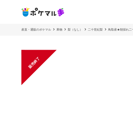
産直・通販のポケマル
果物
梨（なし）
二十世紀梨
鳥取産★朝採れ二十
販売終了