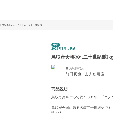
世紀梨3kg(7～10玉入り)【８月発送】
予約
2026年8月に発送
鳥取産★朝採れ二十世紀梨3kg
鳥取県鳥取市
前田真也 | まえた農園
商品説明
鳥取で梨を作って約１００年、「まえ
鳥取が全国に誇る名産二十世紀梨です