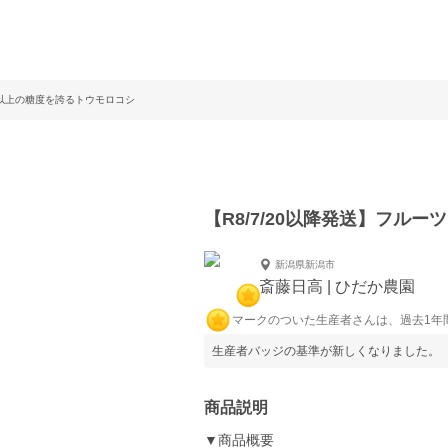
ーツ以上の糖度を誇るトウモロコシ
【R8/7/20以降発送】フル
新潟県新潟市
斎藤日高 | ひだか農園
マークのついた生産者さんは、過去1年
生産者バッジの基準が新しくなりました。
商品説明
▼商品概要