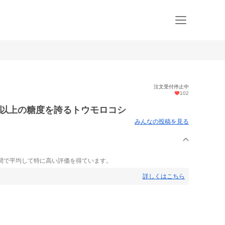
注文受付停止中
102
ーツ以上の糖度を誇るトウモロコシ
みんなの投稿を見る
間で平均して特に高い評価を得ています。
詳しくはこちら