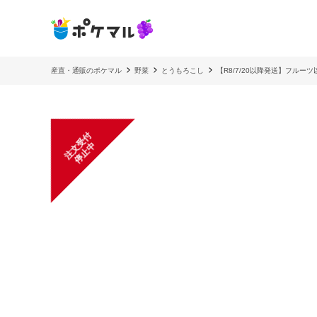
産直・通販のポケマル
野菜
とうもろこし
【R8/7/20以降発送】フル
注
文
受
付
停
止
中