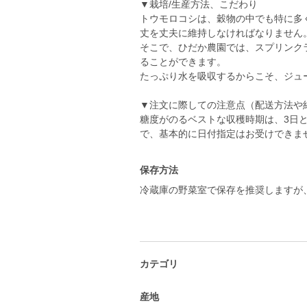
▼栽培/生産方法、こだわり
トウモロコシは、穀物の中でも特に多
丈を丈夫に維持しなければなりません
そこで、ひだか農園では、スプリンク
ることができます。
たっぷり水を吸収するからこそ、ジュ
▼注文に際しての注意点（配送方法や
糖度がのるベストな収穫時期は、3日
で、基本的に日付指定はお受けできま
保存方法
冷蔵庫の野菜室で保存を推奨しますが
カテゴリ
産地