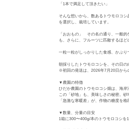
「1本で満足して頂きたい」
そんな想いから、数あるトウモロコシ
を選択し、栽培しています。
「おおもの」 その名の通り、一般的な
も、さらに、フルーツに匹敵するほど
一粒一粒がしっかりした食感、かぶり
朝採りしたトウモロコシを、その日の
※初回の発送は、2026年7月20日から
▼農園の特徴
ひだか農園のトウモロコシ畑は、海岸
この「砂地」も、美味しさの秘密。砂
「急激な寒暖差」が、作物の糖度を格
▼数量、分量の目安
1箱に300〜400g/本のトウモロコシを1