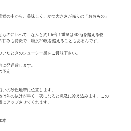
品種の中から、美味しく、かつ大きさが売りの「おおもの」
ものに比べて、なんと約1.5倍！重量は400gを超える物
の甘みも特徴で、糖度20度を超えることもあるんです。
ついたときのジューシー感をご賞味下さい。
内に発送致します。
の予定
沿いの砂丘地帯に位置します。
地は熱の抜けが早く、夜になると急激に冷え込みます。この
段にアップさせてくれます。
0本