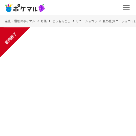
産直・通販のポケマル
野菜
とうもろこし
サニーショコラ
夏の恵(サニーショコラ
販売終了