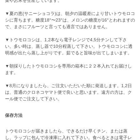
菜やお米を生産しています。
▼夏の恵(サニーショコラ)は、朝夕の温暖差により甘いトウモロコ
シに育ちます。糖度18°〜23°は、メロンの糖度が16°とわれますの
で、まさにフルーツと言っても過言ではありません。
▼トウモロコシは、1,2本なら電子レンジで4,5分チンして下さ
い。多い時は、蒸し器で10分程蒸して下さい。トウモロコシに透
明感が出たら蒸し上がりです。茹でると旨味が出てしまいます。
▼朝採りしたトウモロコシを専用の箱本に２２本入れてお届けし
ます。
▼8月になりましたら、ご注文いただいた順に発送します。1,2日
は、普通のクロネコヤマト便で良いと思います。遠方の方は、ク
ール便でご注文して下さい。
保存方法
トウモロコシが届きましたら、できるだけ早くチン、または蒸
し、ラップに包んで冷凍庫に入れて下さい。食べるときは電子レ