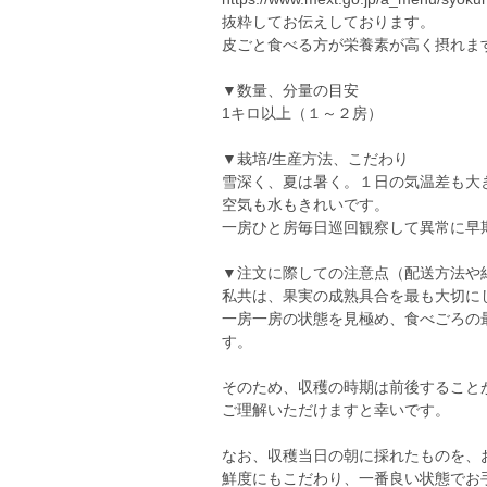
抜粋してお伝えしております。
皮ごと食べる方が栄養素が高く摂れま
▼数量、分量の目安
1キロ以上（１～２房）
▼栽培/生産方法、こだわり
雪深く、夏は暑く。１日の気温差も大
空気も水もきれいです。
一房ひと房毎日巡回観察して異常に早
▼注文に際しての注意点（配送方法や
私共は、果実の成熟具合を最も大切に
一房一房の状態を見極め、食べごろの
す。
そのため、収穫の時期は前後すること
ご理解いただけますと幸いです。
なお、収穫当日の朝に採れたものを、
鮮度にもこだわり、一番良い状態でお