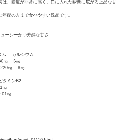
実は、糖度が非常に高く、口に入れた瞬間に広がる上品な甘
ご年配の方まで食べやすい逸品です。
、ジューシーかつ芳醇な甘さ
ウム カルシウム
30㎎ 6㎎
220㎎ 8㎎
ビタミンB2
1㎎
01㎎
hinseibun/mext_01110.html