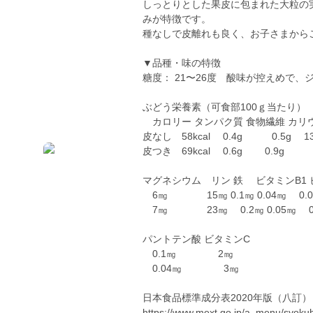
しっとりとした果皮に包まれた大粒の
みが特徴です。
種なしで皮離れも良く、お子さまから
▼品種・味の特徴
糖度： 21〜26度 酸味が控えめで
ぶどう栄養素（可食部100ｇ当たり）
カロリー タンパク質 食物繊維 カリ
皮なし 58kcal 0.4g 0.5g 1
皮つき 69kcal 0.6g 0.9g 
マグネシウム リン 鉄 ビタミンB1 
6㎎ 15㎎ 0.1㎎ 0.04㎎ 0.0
7㎎ 23㎎ 0.2㎎ 0.05㎎ 0.
パントテン酸 ビタミンC
0.1㎎ 2㎎
0.04㎎ 3㎎
日本食品標準成分表2020年版（八訂）
https://www.mext.go.jp/a_menu/syoku