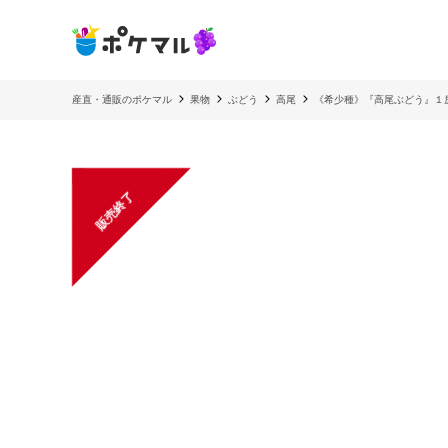
産直・通販のポケマル
果物
ぶどう
高尾
《希少種》『高尾ぶどう』１房
販売終了