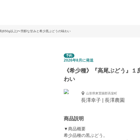
(650g以上)〜芳醇な甘みと希少黒ぶどうの味わい
予約
2026年8月に発送
《希少種》『高尾ぶどう』１房
わい
山形県東置賜郡高畠町
長澤幸子 | 長澤農園
商品説明
▼商品概要
希少品種の黒ぶどう。