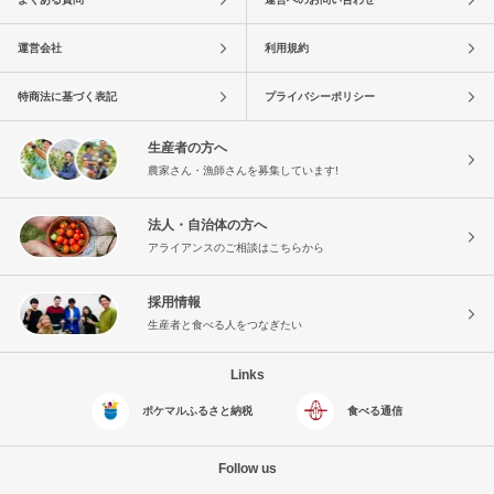
運営会社
利用規約
特商法に基づく表記
プライバシーポリシー
生産者の方へ
農家さん・漁師さんを募集しています!
法人・自治体の方へ
アライアンスのご相談はこちらから
採用情報
生産者と食べる人をつなぎたい
Links
ポケマルふるさと納税
食べる通信
Follow us