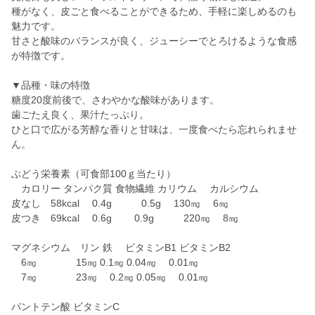
種がなく、皮ごと食べることができるため、手軽に楽しめるのも
魅力です。
甘さと酸味のバランスが良く、ジューシーでとろけるような食感
が特徴です。
▼品種・味の特徴
糖度20度前後で、さわやかな酸味があります。
歯ごたえ良く、果汁たっぷり。
ひと口で広がる芳醇な香りと甘味は、一度食べたら忘れられませ
ん。
ぶどう栄養素（可食部100ｇ当たり）
カロリー タンパク質 食物繊維 カリウム カルシウム
皮なし 58kcal 0.4g 0.5g 130㎎ 6㎎
皮つき 69kcal 0.6g 0.9g 220㎎ 8㎎
マグネシウム リン 鉄 ビタミンB1 ビタミンB2
6㎎ 15㎎ 0.1㎎ 0.04㎎ 0.01㎎
7㎎ 23㎎ 0.2㎎ 0.05㎎ 0.01㎎
パントテン酸 ビタミンC