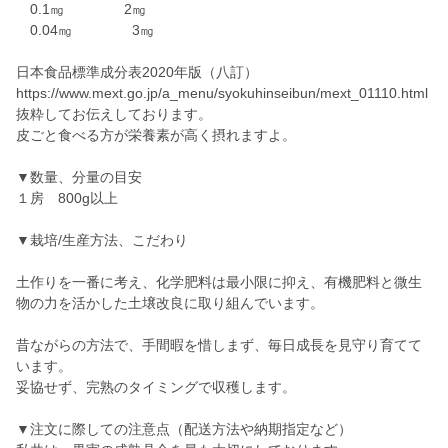
0.1㎎ 2㎎
0.04㎎ 3㎎
日本食品標準成分表2020年版（八訂）
https://www.mext.go.jp/a_menu/syokuhinseibun/mext_01110.html
抜粋してお伝えしております。
皮ごと食べる方が栄養素が高く摂れますよ。
▼数量、分量の目安
１房 800g以上
▼栽培/生産方法、こだわり
土作りを一番に考え、化学肥料は最小限に抑え、有機肥料と微生
物の力を活かした土壌改良に取り組んでいます。
昔ながらの方法で、手間暇を惜しまず、毎日成長を見守り育てて
います。
妥協せず、完熟のタイミングで収穫します。
▼注文に際しての注意点（配送方法や納期指定など）