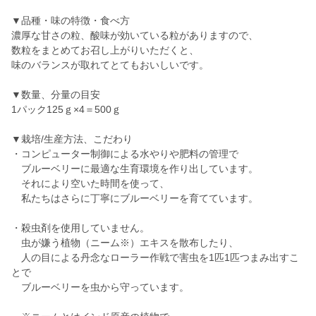
▼品種・味の特徴・食べ方
濃厚な甘さの粒、酸味が効いている粒がありますので、
数粒をまとめてお召し上がりいただくと、
味のバランスが取れてとてもおいしいです。
▼数量、分量の目安
1パック125ｇ×4＝500ｇ
▼栽培/生産方法、こだわり
・コンピューター制御による水やりや肥料の管理で
ブルーベリーに最適な生育環境を作り出しています。
それにより空いた時間を使って、
私たちはさらに丁寧にブルーベリーを育てています。
・殺虫剤を使用していません。
虫が嫌う植物（ニーム※）エキスを散布したり、
人の目による丹念なローラー作戦で害虫を1匹1匹つまみ出すこ
とで
ブルーベリーを虫から守っています。