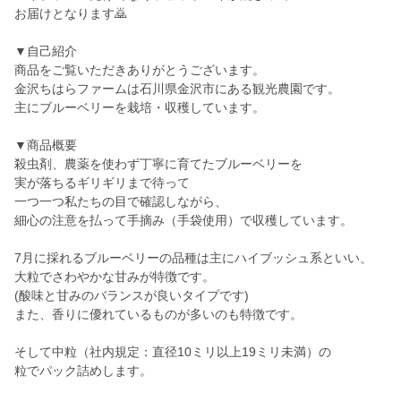
お届けとなります🙇
▼自己紹介
商品をご覧いただきありがとうございます。
金沢ちはらファームは石川県金沢市にある観光農園です。
主にブルーベリーを栽培・収穫しています。
▼商品概要
殺虫剤、農薬を使わず丁寧に育てたブルーベリーを
実が落ちるギリギリまで待って
一つ一つ私たちの目で確認しながら、
細心の注意を払って手摘み（手袋使用）で収穫しています。
7月に採れるブルーベリーの品種は主にハイブッシュ系といい、
大粒でさわやかな甘みが特徴です。
(酸味と甘みのバランスが良いタイプです)
また、香りに優れているものが多いのも特徴です。
そして中粒（社内規定：直径10ミリ以上19ミリ未満）の
粒でパック詰めします。