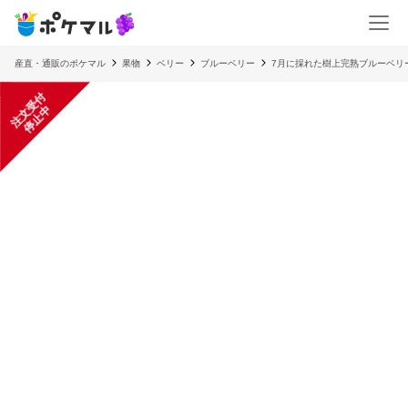
産直・通販のポケマル
果物
ベリー
ブルーベリー
7月に採れた樹上完熟ブルーベリ
注
文
受
付
停
止
中