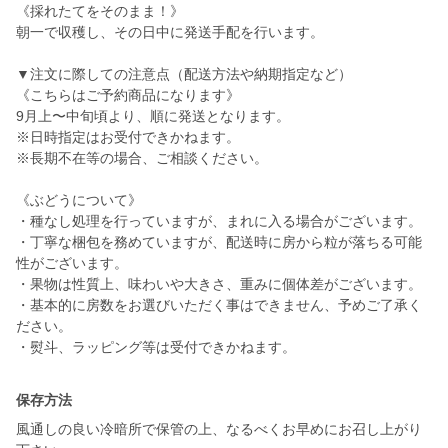
《採れたてをそのまま！》
朝一で収穫し、その日中に発送手配を行います。
▼注文に際しての注意点（配送方法や納期指定など）
《こちらはご予約商品になります》
9月上〜中旬頃より、順に発送となります。
※日時指定はお受付できかねます。
※長期不在等の場合、ご相談ください。
《ぶどうについて》
・種なし処理を行っていますが、まれに入る場合がございます。
・丁寧な梱包を務めていますが、配送時に房から粒が落ちる可能
性がございます。
・果物は性質上、味わいや大きさ、重みに個体差がございます。
・基本的に房数をお選びいただく事はできません、予めご了承く
ださい。
・熨斗、ラッピング等は受付できかねます。
保存方法
風通しの良い冷暗所で保管の上、なるべくお早めにお召し上がり