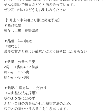
そんな想いで毎日ぶどうと向き合っています。
ぜひ高山村のぶどうをお楽しみください！
【9月上〜中旬頃より順に発送予定】
▼商品概要
種なし巨峰 長野県産
▼品種・味の特徴
〈種なし〉
濃厚な甘さと程よい酸味がぶどう好きにはたまらない！
▼数量、分量の目安
2房･･･1房約450g前後
約2kg･･･3〜5房
約4kg･･･5〜8房
▼栽培/生産方法、こだわり
《自由整枝法を採用》
枝の形を型にはめず、
ぶどう自身の力を活かした栽培方法のため、
粒ごとの味やハリの良さを引き出します。