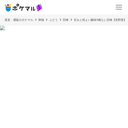
産直・通販のポケマル
果物
ぶどう
巨峰
甘みと程よい酸味‼︎種なし巨峰【長野産】