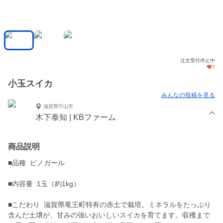
注文受付停止中
7
小玉スイカ
みんなの投稿を見る
滋賀県守山市
木下泰知 | KBファーム
商品説明
■品種 ピノガール
■内容量 1玉（約1kg）
■こだわり 滋賀県竜王町特有の赤土で栽培。ミネラルをたっぷり
含んだ土壌が、甘みの強いおいしいスイカを育てます。収穫まで