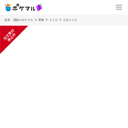
産直・通販のポケマル
果物
スイカ
小玉スイカ
注
文
受
付
停
止
中