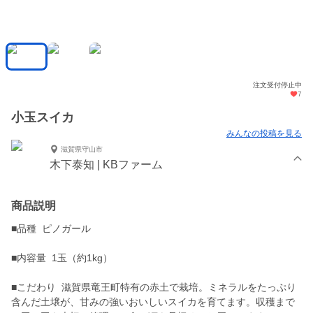
注文受付停止中
7
小玉スイカ
みんなの投稿を見る
滋賀県守山市
木下泰知 | KBファーム
商品説明
■品種 ピノガール
■内容量 1玉（約1kg）
■こだわり 滋賀県竜王町特有の赤土で栽培。ミネラルをたっぷり
含んだ土壌が、甘みの強いおいしいスイカを育てます。収穫まで