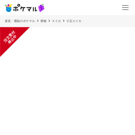
産直・通販のポケマル
果物
スイカ
小玉スイカ
注
文
受
付
停
止
中