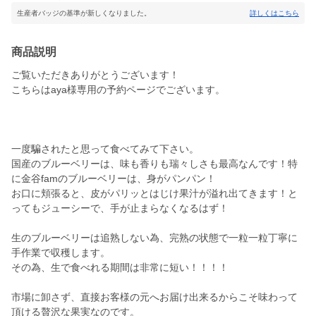
生産者バッジの基準が新しくなりました。
詳しくはこちら
商品説明
ご覧いただきありがとうございます！
こちらはaya様専用の予約ページでございます。
一度騙されたと思って食べてみて下さい。
国産のブルーベリーは、味も香りも瑞々しさも最高なんです！特
に金谷famのブルーベリーは、身がパンパン！
お口に頬張ると、皮がパリッとはじけ果汁が溢れ出てきます！と
ってもジューシーで、手が止まらなくなるはず！
生のブルーベリーは追熟しない為、完熟の状態で一粒一粒丁寧に
手作業で収穫します。
その為、生で食べれる期間は非常に短い！！！！
市場に卸さず、直接お客様の元へお届け出来るからこそ味わって
頂ける贅沢な果実なのです。