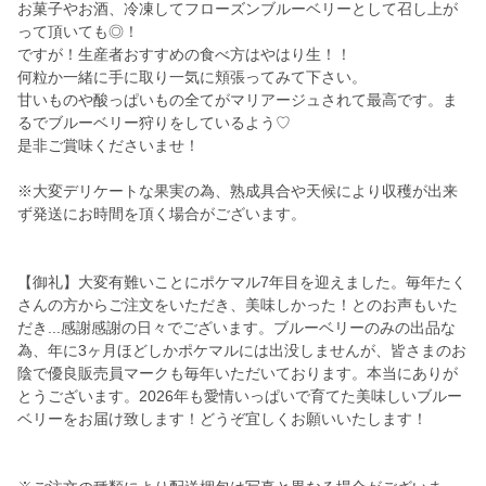
お菓子やお酒、冷凍してフローズンブルーベリーとして召し上が
って頂いても◎！
ですが！生産者おすすめの食べ方はやはり生！！
何粒か一緒に手に取り一気に頬張ってみて下さい。
甘いものや酸っぱいもの全てがマリアージュされて最高です。ま
るでブルーベリー狩りをしているよう♡
是非ご賞味くださいませ！
※大変デリケートな果実の為、熟成具合や天候により収穫が出来
ず発送にお時間を頂く場合がございます。
【御礼】大変有難いことにポケマル7年目を迎えました。毎年たく
さんの方からご注文をいただき、美味しかった！とのお声もいた
だき...感謝感謝の日々でございます。ブルーベリーのみの出品な
為、年に3ヶ月ほどしかポケマルには出没しませんが、皆さまのお
陰で優良販売員マークも毎年いただいております。本当にありが
とうございます。2026年も愛情いっぱいで育てた美味しいブルー
ベリーをお届け致します！どうぞ宜しくお願いいたします！