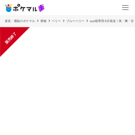
産直・通販のポケマル
果物
ベリー
ブルーベリー
aya様専用:8月発送！美・爽・
販売終了