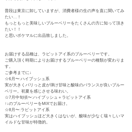
普段は東京に卸していますが、消費者様の生の声を直に聞いてみ
たい…！
もっともっと美味しいブルーベリーをたくさんの方に知って頂き
たい！！
と思いポケマルに出品致しました。
お届けする品種は、ラビットアイ系のブルーベリーです。
ご購入頂く時期によりお届けするブルーベリーの種類が変わりま
す。
ご参考までに↓
☆6月〜:ハイブッシュ系
実が大きくパリっと皮が弾け甘味と酸味のバランスが良いブルー
ベリー。初夏を感じさせる味わい。
☆7月中旬頃〜:ハイブッシュ＋ラビットアイ系
↑↓のブルーベリーをMIXでお届け。
☆8月〜:ラビットアイ系
実はハイブッシュほど大きくはないが、酸味が少なく瑞々しいマ
イルドな甘味が特徴的。