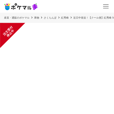
産直・通販のポケマル
果物
さくらんぼ
紅秀峰
近日中発送！【クール便】紅秀峰 50
注
文
受
付
停
止
中