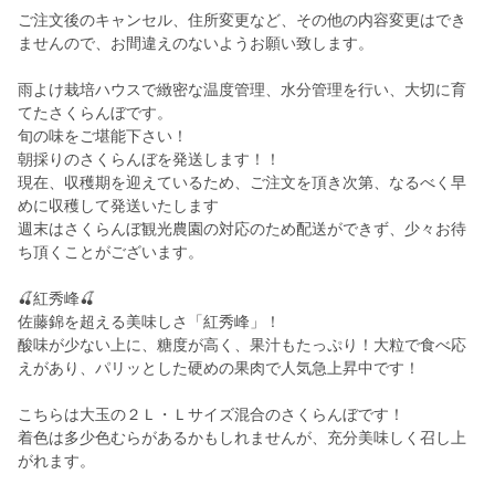
ご注文後のキャンセル、住所変更など、その他の内容変更はでき
ませんので、お間違えのないようお願い致します。
雨よけ栽培ハウスで緻密な温度管理、水分管理を行い、大切に育
てたさくらんぼです。
旬の味をご堪能下さい！
朝採りのさくらんぼを発送します！！
現在、収穫期を迎えているため、ご注文を頂き次第、なるべく早
めに収穫して発送いたします
週末はさくらんぼ観光農園の対応のため配送ができず、少々お待
ち頂くことがございます。
🍒紅秀峰🍒
佐藤錦を超える美味しさ「紅秀峰」！
酸味が少ない上に、糖度が高く、果汁もたっぷり！大粒で食べ応
えがあり、パリッとした硬めの果肉で人気急上昇中です！
こちらは大玉の２Ｌ・Ｌサイズ混合のさくらんぼです！
着色は多少色むらがあるかもしれませんが、充分美味しく召し上
がれます。