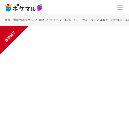
産直・通販のポケマル
果物
ベリー
【ｽｰﾊﾟｰﾌｰﾄﾞ】セミドライアロニア（ｱﾝﾄｼｱﾆﾝ♪）
販売終了