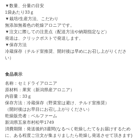
▼数量、分量の目安
1袋あたり33ｇ
▼栽培/生産方法、こだわり
無添加無着色の乾燥アロニアです。
▼注文に際しての注意点（配送方法や納期指定など）
発送は、クリックポストで発送します。
▼保存方法
冷蔵保存（チルド室推奨、開封後は早めにお召し上がりくださ
食品表示
名称：セミドライアロニア
原材料：果実（新潟県産アロニア）
内容量：33ｇ
保存方法：冷蔵保存（野菜室は避け、チルド室推奨）
（開封後はお早目にお召し上がりください）
乾燥販売者：ベルファーム
新潟県五泉市村松甲1749
消費期限：発送後約3週間(なるべく乾燥したてをお届けするため
に、ある程度ご注文が集まりましたら乾燥し発送させて頂きます)