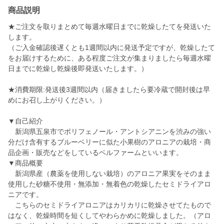
商品説明
★ご注文を取りまとめて毎週水曜日までに乾燥したてを発送いた
します。
（ご入金確認後遅くとも1週間以内に発送予定ですが、乾燥したて
をお届けするために、ある程度ご注文が集まりましたら毎週水曜
日までに乾燥し乾燥後即発送いたします。）
★消費期限:発送後3週間以内（届きましたら要冷蔵で開封後は早
めにお召し上がりください。）
▼自己紹介
新潟県五泉市でポリフェノール・アントシアニンを渋みの強い
分だけ含有するブルーベリーに似た小果樹のアロニアの栽培・商
品企画・販売などをしているベルファームといいます。
▼商品概要
新潟県産（農薬を使用しない栽培）のアロニア果実をそのまま
使用した砂糖不使用・無添加・無着色の乾燥したセミドライアロ
ニアです。
こちらのセミドライアロニアはカリカリに乾燥させてたもので
はなく、乾燥時間を短くしてやわらかめに乾燥しました。（アロ