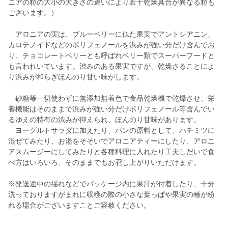
ニアの粒の大小の大きさの違いにより若干乾燥具合が異なる粒も
ございます。）
アロニアの実は、ブルーベリーに似た果実でアントシアニン、
カロテノイドなどのポリフェノールを渋みが強い分だけ含んでお
り、チョコレートベリーとも呼ばれベリー類でスーパーフードと
も言われいています。渋みのある果実ですが、乾燥さることによ
り渋みが和らぎほんのり甘い味がします。
砂糖等一切使わずに無添加無着色で食品乾燥機で乾燥させ、栄
養機能はそのままで渋みが強い分だけポリフェノール等含んでい
るゆえの特有の渋みが抑えられ、ほんのり甘味があります。
ヨーグルトサラダに加えたり、パンの原料として、ハチミツに
混ぜてみたり、お湯をそそいでアロニアティーにしたり、アロニ
アスムージーにしてみたりと各種料理に入れたり工夫しだいで食
べ方はいろいろ、そのままでもお召し上がりいただけます。
※発送途中の揺れなどでパッケージ内に果汁が付着したり、十分
洗っておりますがまれに収穫の際の小さな葉っぱや果実の種が紛
れる場合がございますことご容赦ください。