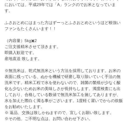
においては、平成29年では「A」ランクのでお米となっていま
す。
ふさおとめにはまった方はずーっとふさおとめというほど根強い
ファンもたくさんいます！！
（内容量）5kg✖️2
ご注文後精米させて頂きます。
即購入歓迎です。
産地直送 致します。
※無洗米は、乾式無洗米という方法を採用しております。お米の
表面に残っている、ぬかを機械で研磨し取り除いていく手法の無
洗米です。精米工程で水を使わないので、雑菌の繁殖が少なく酸
化も少ないためお米の美味しさが長持ちします。濁度検査にも出
しており、合格している数値で無洗米加工を施してありますが、
水を加えた際白く濁る事がございます。1度軽く濯いでからの炊飯
をお勧めいたします。
※ 返品、交換は致しかねますので、宜しくお願い致します。
※その他、ご不明な点は、お問い合わせ下さい。