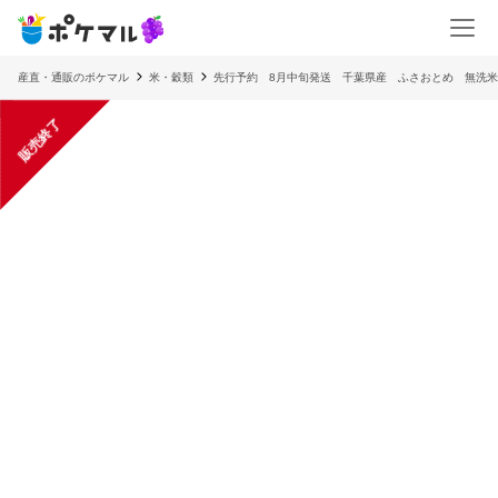
産直・通販のポケマル
米・穀類
先行予約 8月中旬発送 千葉県産 ふさおとめ 無洗米 1
販売終了