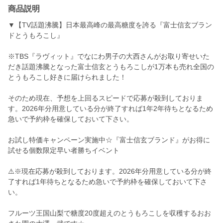
商品説明
▼【TV話題沸騰】日本最高峰の最高糖度を誇る『富士信玄ブラン
ドとうもろこし』
※TBS『ラヴィット』でなにわ男子の大西さんがお取り寄せいた
だき話題沸騰となった富士信玄とうもろこしが1万本も売れ全国の
とうもろこし好きに届けられました！
そのため現在、予想を上回るスピードで応募が殺到しておりま
す。2026年分用意している分が終了すれば1年2年待ちとなるため
急いで予約枠を確保しておいて下さい。
お試し特価キャンペーン実施中☆『富士信玄ブランド』がお得に
試せる個数限定早い者勝ちイベント
⚠️※現在応募が殺到しております。2026年分用意している分が終
了すれば1年待ちとなるため急いで予約枠を確保しておいて下さ
い。
フルーツ王国山梨で糖度20度超えのとうもろこしを収穫するおお