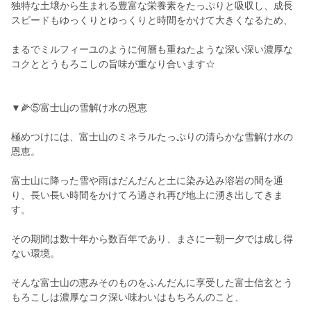
独特な土壌から生まれる豊富な栄養素をたっぷりと吸収し、成長
スピードもゆっくりとゆっくりと時間をかけて大きくなるため、
まるでミルフィーユのように何層も重ねたような深い深い濃厚な
コクととうもろこしの旨味が重なり合います☆
▼🌽⑤富士山の雪解け水の恩恵
極めつけには、富士山のミネラルたっぷりの清らかな雪解け水の
恩恵。
富士山に降った雪や雨はだんだんと土に染み込み溶岩の間を通
り、長い長い時間をかけてろ過され再び地上に湧き出してきま
す。
その期間は数十年から数百年であり、まさに一朝一夕では成し得
ない環境。
そんな富士山の恵みそのものをふんだんに享受した富士信玄とう
もろこしは濃厚なコク深い味わいはもちろんのこと、