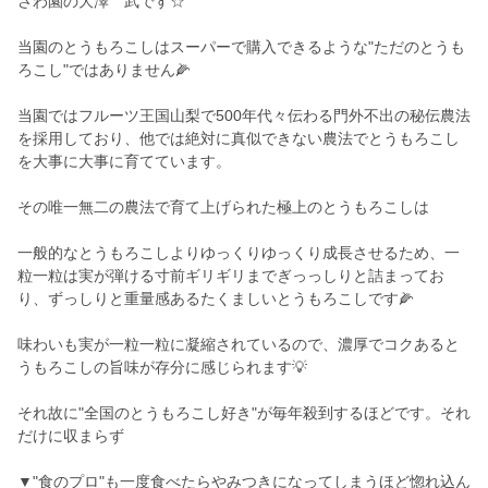
さわ園の大澤 武です☆
当園のとうもろこしはスーパーで購入できるような"ただのとうも
ろこし"ではありません🌽
当園ではフルーツ王国山梨で500年代々伝わる門外不出の秘伝農法
を採用しており、他では絶対に真似できない農法でとうもろこし
を大事に大事に育てています。
その唯一無二の農法で育て上げられた極上のとうもろこしは
一般的なとうもろこしよりゆっくりゆっくり成長させるため、一
粒一粒は実が弾ける寸前ギリギリまでぎっっしりと詰まってお
り、ずっしりと重量感あるたくましいとうもろこしです🌽
味わいも実が一粒一粒に凝縮されているので、濃厚でコクあると
うもろこしの旨味が存分に感じられます💡
それ故に"全国のとうもろこし好き"が毎年殺到するほどです。それ
だけに収まらず
▼"食のプロ"も一度食べたらやみつきになってしまうほど惚れ込ん