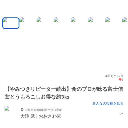
本日あと 10点
1
【やみつきリピーター続出】食のプロが唸る富士信
玄とうもろこしお得な約3㎏
みんなの投稿を見る
山梨県南都留郡富士河口湖町
大澤 武 | おおさわ園