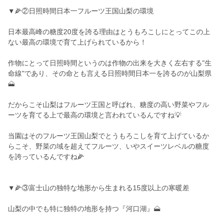
▼🌽②日照時間日本一フルーツ王国山梨の環境
日本最高峰の糖度20度を誇る理由はとうもろこしにとってこの上
ない最高の環境で育て上げられているから！
作物にとって日照時間というのは作物の出来を大きく左右する"生
命線"であり、その命とも言える日照時間日本一を誇るのが山梨県
🗻
だからこそ山梨はフルーツ王国と呼ばれ、糖度の高い野菜やフル
ーツを育てる上で最高の環境と言われているんですね💡
当園はそのフルーツ王国山梨でとうもろこしを育て上げているか
らこそ、野菜の域を超えてフルーツ、いやスイーツレベルの糖度
を誇っているんですね🌽
▼🌽③富士山の独特な地形から生まれる15度以上の寒暖差
山梨の中でも特に独特の地形を持つ『河口湖』🗻