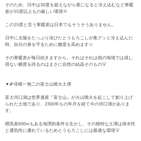
そのため、日中は30度を超えながら夜になると冷え込むなど寒暖
差が15度以上もの厳しい環境🌞
この15度と言う寒暖差は日本でもそうそうありません。
日中に太陽をたっぷり浴びたとうもろこしが夜グッと冷え込んだ
時、自分の身を守るために糖度を高めます☆
その寒暖差が毎日続きますから、それはそれは他の地域では成し
得ない糖度を誇るのはまさに自然の結晶そのもの💡
▼🌽④唯一無二の富士山噴火土壌
富士河口湖は世界遺産『富士山』が火山噴火を起こして創り上げ
られた土地であり、2300年もの年月を経て今の河口湖がありま
す。
標高差600mもある地理的条件を生かし、その独特な土壌は保水性
と通気性に優れているためとうもろこしには最適な環境💡