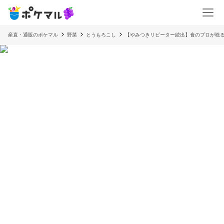
産直・通販のポケマル
野菜
とうもろこし
【やみつきリピーター続出】食のプロが唸る