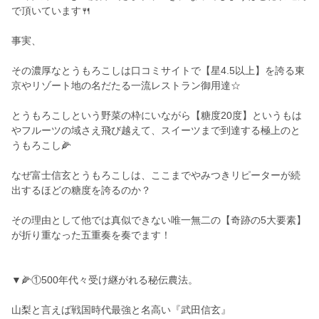
で頂いています🍴
事実、
その濃厚なとうもろこしは口コミサイトで【星4.5以上】を誇る東
京やリゾート地の名だたる一流レストラン御用達☆
とうもろこしという野菜の枠にいながら【糖度20度】というもは
やフルーツの域さえ飛び越えて、スイーツまで到達する極上のと
うもろこし🌽
なぜ富士信玄とうもろこしは、ここまでやみつきリピーターが続
出するほどの糖度を誇るのか？
その理由として他では真似できない唯一無二の【奇跡の5大要素】
が折り重なった五重奏を奏でます！
▼🌽①500年代々受け継がれる秘伝農法。
山梨と言えば戦国時代最強と名高い『武田信玄』