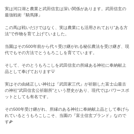
実は河口湖と農業と武田信玄は深い関係があります。武田信玄の
最強戦術『騎馬隊』
この馬は戦いだけではなく、実は農業にも活用されており"ある方
法"で作物を育て上げていました。
当園はその500年前から代々受け継がれる秘伝農法を受け継ぎ、現
代でもその方法でとうもろこしを育てています。
そして、そのとうもろこしを武田信玄の所縁ある神社に奉納献上
品として奉げております💡
実はその由緒正しい神社は『武田家三代』が祈願した富士山最古
の神社"武田信玄公祈願所"という歴史があり、現代ではパワースポ
ットとしても有名です。
その500年受け継がれ、所縁のある神社に奉納献上品として奉げら
れているとうもろこしこそ、当園の『富士信玄ブランド』なので
す🌽