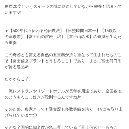
糖度20度というスイーツの域に到達していながら栄養も詰まって
います💡
▼【500年代々伝わる秘伝農法】【日照時間日本一】【15度以上
の寒暖差】【富士山の溶岩土壌】【富士山の水】の奇跡が生んだ
五重奏
この奇跡とも言える自然の五重奏が折り重なって生まれたものこ
そ【富士信玄ブランドとうもろこし】であり、まさに富士河口湖
が誇る逸品🌽
だかからこそ、
一流レストランやリゾートホテルが長年御用達であり、全国各地
のとうもろこし好きが殺到するんですね🌽
そのため、農家としても受賞歴も多数実績を誇り、TVにも取り上
げられています📺
そんな全国的に知名度が急上昇している『富士信玄とうもろこ