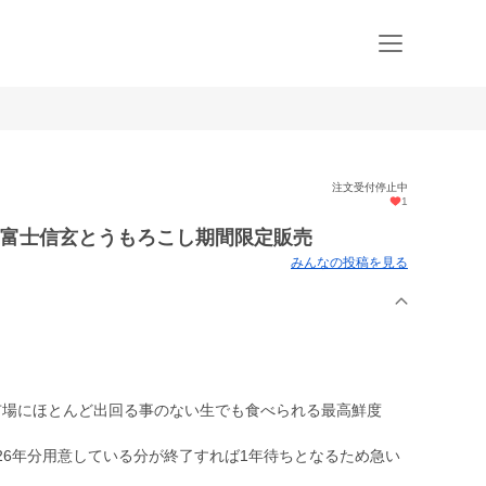
注文受付停止中
1
の富士信玄とうもろこし期間限定販売
みんなの投稿を見る
市場にほとんど出回る事のない生でも食べられる最高鮮度
026年分用意している分が終了すれば1年待ちとなるため急い