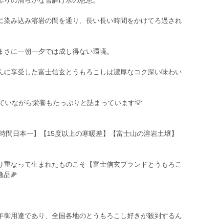
ぷりの清らかな雪解け水の恩恵。
に染み込み溶岩の間を通り、長い長い時間をかけてろ過され
まさに一朝一夕では成し得ない環境。
んに享受した富士信玄とうもろこしは濃厚なコク深い味わい
ていながら栄養もたっぷりと詰まっています💡
照時間日本一】【15度以上の寒暖差】【富士山の溶岩土壌】
り重なって生まれたものこそ【富士信玄ブランドとうもろこ
品🌽
年御用達であり、全国各地のとうもろこし好きが殺到するん