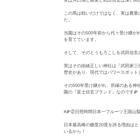
実は河口湖と農業と武田信玄は深い関
この馬は戦いだけではなく、実は農業
た。
当園はその500年前から代々受け継
を育てています。
そして、そのとうもろこしを武田信玄
実はその由緒正しい神社は『武田家三
歴史があり、現代ではパワースポット
その500年受け継がれ、所縁のある
園の『富士信玄ブランド』なのです🌽
#🌽②日照時間日本一フルーツ王国山
日本最高峰の糖度20度を誇る理由は
いるから！