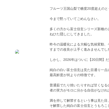
フルーツ王国山梨で糖度20度超えの
今まで黙っていてごめんなさい。
多くの方から富士信玄シリーズ新種の
ねひた隠しにしてきました。
昨今の温暖化による大幅な気候変動、
すまでの改良が上手く進みませんでし
しかし、2026年はついに【20日間
純白の白い富士信玄は見た目通り一点
最高鮮度が何よりの特徴です。
普通茹でたり焼いたりすれば甘くなる
者の実力がモロに分かる自信がなけれ
満を持して解禁するという事は見た目
そ解禁した純白の富士信玄とうもろこ