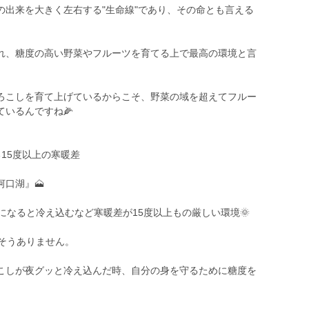
の出来を大きく左右する"生命線"であり、その命とも言える
れ、糖度の高い野菜やフルーツを育てる上で最高の環境と言
ろこしを育て上げているからこそ、野菜の域を超えてフルー
いるんですね🌽
る15度以上の寒暖差
口湖』🗻
になると冷え込むなど寒暖差が15度以上もの厳しい環境🌞
そうありません。
こしが夜グッと冷え込んだ時、自分の身を守るために糖度を