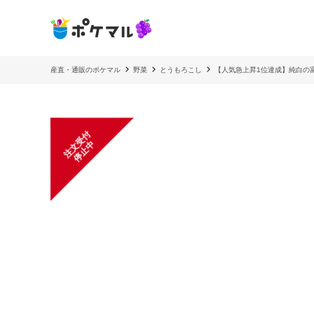
産直・通販のポケマル
野菜
とうもろこし
【人気急上昇1位達成】純白の
注
文
受
付
停
止
中