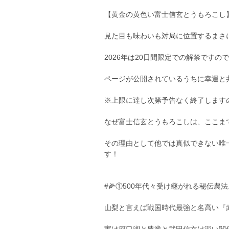
【黄金の黄色い富士信玄とうもろこし
見た目も味わいも対局に位置するまさ
2026年は20日間限定での解禁です
ページが公開されているうちに幸運と
※上限に達し次第予告なく終了します
なぜ富士信玄とうもろこしは、ここま
その理由として他では真似できない唯
す！
#🌽①500年代々受け継がれる秘伝農法
山梨と言えば戦国時代最強と名高い『