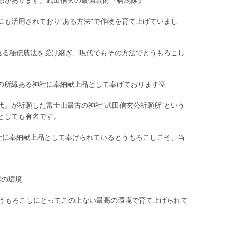
係があります。武田信玄の最強戦術『騎馬隊』
にも活用されており"ある方法"で作物を育て上げていまし
がれる秘伝農法を受け継ぎ、現代でもその方法でとうもろこし
の所縁ある神社に奉納献上品として奉げております💡
代』が祈願した富士山最古の神社"武田信玄公祈願所"という
としても有名です。
神社に奉納献上品として奉げられているとうもろこしこそ、当
梨の環境
とうもろこしにとってこの上ない最高の環境で育て上げられて