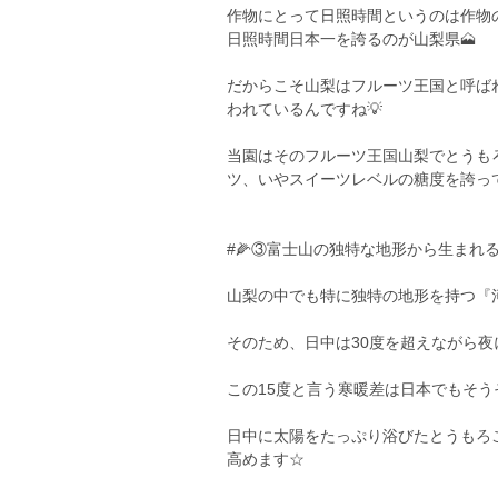
作物にとって日照時間というのは作物
日照時間日本一を誇るのが山梨県🗻
だからこそ山梨はフルーツ王国と呼ば
われているんですね💡
当園はそのフルーツ王国山梨でとうも
ツ、いやスイーツレベルの糖度を誇って
#🌽③富士山の独特な地形から生まれ
山梨の中でも特に独特の地形を持つ『河
そのため、日中は30度を超えながら夜
この15度と言う寒暖差は日本でもそう
日中に太陽をたっぷり浴びたとうもろ
高めます☆