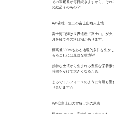
その寒暖差が毎日続きますから、それ
の結晶そのもの💡
#🌽④唯一無二の富士山噴火土壌
富士河口湖は世界遺産『富士山』が火山
月を経て今の河口湖があります。
標高差600mもある地理的条件を生か
もろこしには最適な環境💡
独特な土壌から生まれる豊富な栄養素
時間をかけて大きくなるため、
まるでミルフィーユのように何層も重
り合います☆
#🌽⑤富士山の雪解け水の恩恵