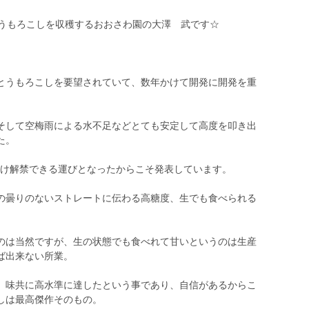
とうもろこしを収穫するおおさわ園の大澤 武です☆
とうもろこしを要望されていて、数年かけて開発に開発を重
そして空梅雨による水不足などとても安定して高度を叩き出
た。
】だけ解禁できる運びとなったからこそ発表しています。
の曇りのないストレートに伝わる高糖度、生でも食べられる
のは当然ですが、生の状態でも食べれて甘いというのは生産
ば出来ない所業。
、味共に高水準に達したという事であり、自信があるからこ
しは最高傑作そのもの。