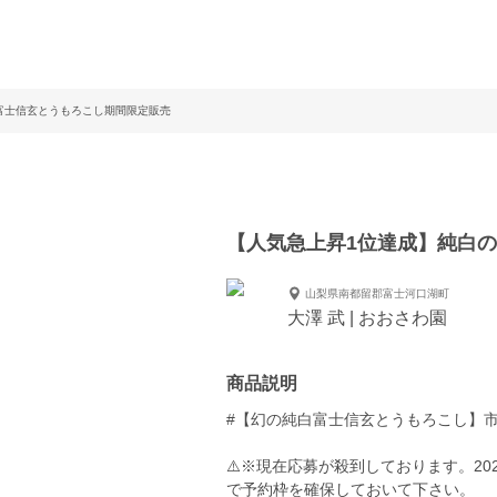
富士信玄とうもろこし期間限定販売
【人気急上昇1位達成】純白
山梨県南都留郡富士河口湖町
大澤 武 | おおさわ園
商品説明
#【幻の純白富士信玄とうもろこし】
⚠️※現在応募が殺到しております。2
で予約枠を確保しておいて下さい。