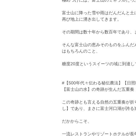
極めつけには、富士山のミネラルたっ
富士山に降った雪や雨はだんだんと土
再び地上に湧き出してきます。
その期間は数十年から数百年であり、
そんな富士山の恵みそのものをふんだ
はもちろんのこと、
糖度20度というスイーツの域に到達し
#【500年代々伝わる秘伝農法】【日
【富士山の水】の奇跡が生んだ五重奏
この奇跡とも言える自然の五重奏が折
し】であり、まさに富士河口湖が誇る逸
だかからこそ、
一流レストランやリゾートホテルが長