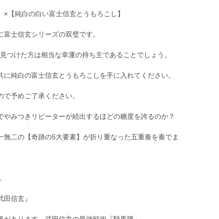
】×【純白の白い富士信玄とうもろこし】
に富士信玄シリーズの双璧です。
ので見つけた方は相当な幸運の持ち主であることでしょう。
共に純白の富士信玄とうもろこしを手に入れてください。
ので予めご了承ください。
でやみつきリピーターが続出するほどの糖度を誇るのか？
一無二の【奇跡の5大要素】が折り重なった五重奏を奏でま
。
武田信玄』