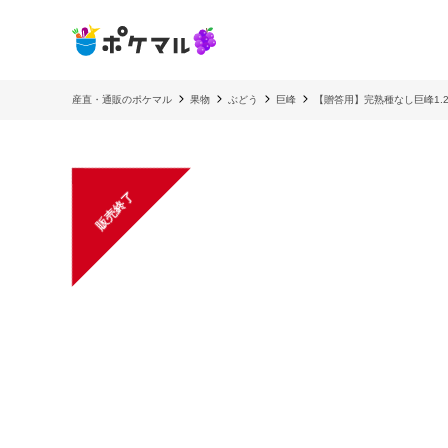
産直・通販のポケマル
果物
ぶどう
巨峰
【贈答用】完熟種なし巨峰1.
販売終了