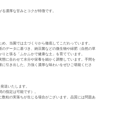
がる濃厚な甘みとコクが特徴です。
ため、当園では土づくりから徹底してこだわっています。
断のデータに基づき、納豆菌などの微生物や緑肥（自然の草
かりと張る「ふかふかで健康な土」を育てています。
状態に合わせて水分や栄養を細かく調整しています。手間を
限に引き出した、力強く濃厚な味わいをぜひご堪能くださ
次発送いたします。
間の指定は可能です）。
に数粒の実落ちが生じる場合がございます。品質には問題あ