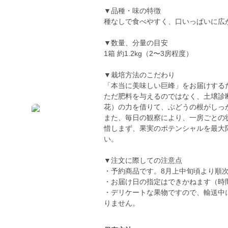
▼品種・味の特徴
種なしで食べやすく、口いっぱいに広
▼数量、分量の目安
1箱 約1.2kg（2〜3房程度）
▼栽培方法のこだわり
「本当に美味しい巨峰」をお届けする
ただ肥料を与えるのではなく、土壌診
花）の力を借りて、ぶどうの根がしっ
また、毎日の観察により、一房ごとの
惜しまず、果実のポテンシャルを最大
い。
▼注文に際しての注意点
・予約商品です。8月上中旬頃より順
・お届け日の指定はできかねます（時
・デリケートな果物ですので、輸送中
りません。