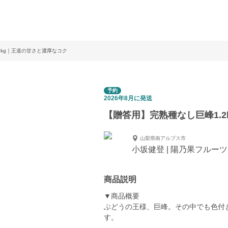
2kg｜王道の甘さと濃厚なコク
予約
2026年8月に発送
【贈答用】完熟種なし巨峰1.
山梨県南アルプス市
小坂健登 | 陽乃果フルーツ
商品説明
▼商品概要
ぶどうの王様、巨峰。その中でも色付
す。