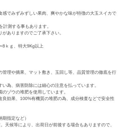
食感でみずみずしい果肉、爽やかな味が特徴の大玉スイカで
上を計測する事もあります。
りがありますのでご了承下さい。
8ｋｇ、特大9Kg以上
の管理や摘果、マット敷き、玉回し等、品質管理の徹底を行
すい為、病害防除には細心の注意を払っています。
園のゾウの堆肥を使用しています。
良効果、100%有機質の堆肥の為、成分検査などで安全性
納期指定など）
す。天候等により、出荷日が前後する場合もありますので、