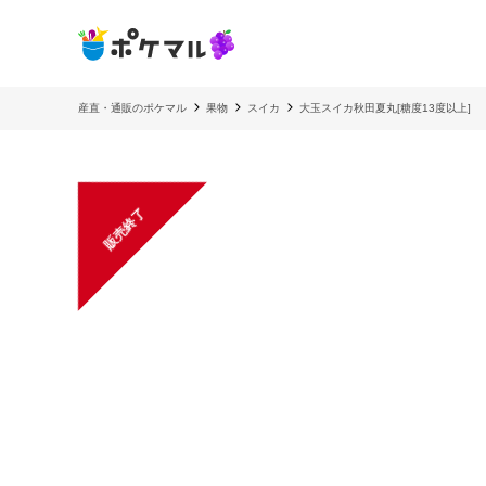
産直・通販のポケマル
果物
スイカ
大玉スイカ秋田夏丸[糖度13度以上]
販売終了