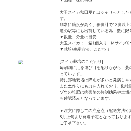
▼品種・味の特徴
大玉スイカ秋田夏丸はシャリっとした
す。
非常に糖度が高く、糖度計で13度以
道の駅等にも出荷している為、数に限
▼数量、分量の目安
大玉スイカ：一箱1個入り Mサイズ6〜
▼栽培/生産方法、こだわり
[スイカ栽培のこだわり]
毎朝畑に足を運び目を配りながら、蔓
っています。
特に露地栽培は降雨が多いと発病しや
また土作りにも力を入れており、動物
ゾウの堆肥は病害菌の抑制効果や土壌改
も確認済みとなっています。
▼注文に際しての注意点（配送方法や
8月上旬より発送予定となっておりま
ご了承下さい。