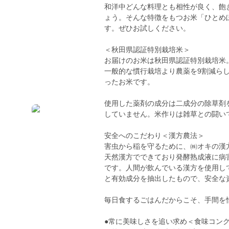
和洋中どんな料理とも相性が良く、飽
ょう。そんな特徴をもつお米「ひとめ
す。ぜひお試しください。
＜秋田県認証特別栽培米＞
お届けのお米は秋田県認証特別栽培米
一般的な慣行栽培より農薬を9割減ら
ったお米です。
使用した薬剤の成分は二成分の除草剤
していません。米作りは雑草との闘い
安全へのこだわり＜漢方農法＞
害虫から稲を守るために、㈱オキの漢
天然漢方でできており発酵熟成液に病
です。人間が飲んでいる漢方を使用し
と有効成分を抽出したもので、安全な
毎日食するごはんだからこそ、手間を
●常に美味しさを追い求め＜食味コン