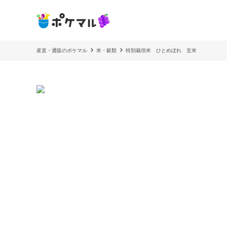
産直・通販のポケマル
米・穀類
特別栽培米 ひとめぼれ 玄米