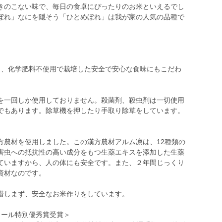
きのこない味で、毎日の食卓にぴったりのお米といえるでし
ぼれ」なにを隠そう「ひとめぼれ」は我が家の人気の品種で
。
し、化学肥料不使用で栽培した安全で安心な食味にもこだわ
を一回しか使用しておりません。殺菌剤、殺虫剤は一切使用
でもあります。除草機を押したり手取り除草をしています。
方農材を使用しました。この漢方農材アルム凛は、12種類の
害虫への抵抗性の高い成分をもつ生薬エキスを添加した生薬
ていますから、人の体にも安全です。また、２年間じっくり
資材なのです。
惜しまず、安全なお米作りをしています。
クール特別優秀賞受賞＞