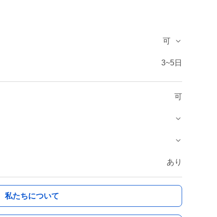
可
3~5日
可
あり
私たちについて