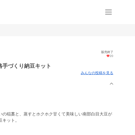
販売終了
20
格手づくり納豆キット
みんなの投稿を見る
いの稲藁と、蒸すとホクホク甘くて美味しい南部白目大豆が
豆キット。