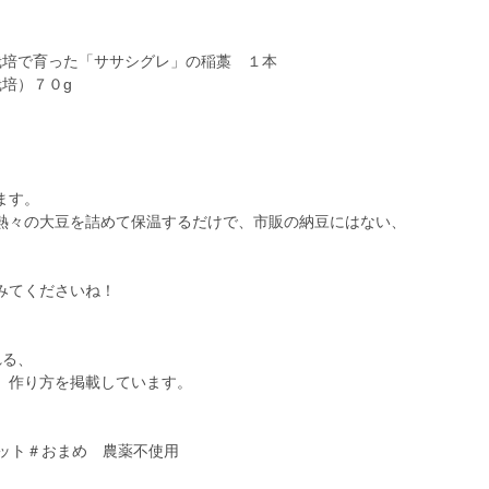
栽培で育った「ササシグレ」の稲藁 １本
培）７０g
ます。
熱々の大豆を詰めて保温するだけで、市販の納豆にはない、
。
みてくださいね！
れる、
、作り方を掲載しています。
セット＃おまめ 農薬不使用