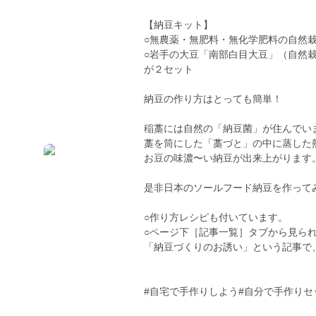
【納豆キット】
○無農薬・無肥料・無化学肥料の自然
○岩手の大豆「南部白目大豆」（自然栽
が２セット
納豆の作り方はとっても簡単！
稲藁には自然の「納豆菌」が住んでい
藁を筒にした「藁づと」の中に蒸した
お豆の味濃〜い納豆が出来上がります
是非日本のソールフード納豆を作って
○作り方レシピも付いています。
○ページ下［記事一覧］タブから見ら
「納豆づくりのお誘い」という記事で
#自宅で手作りしよう#自分で手作り