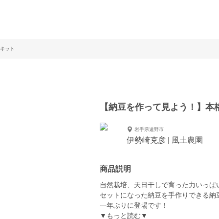
キット
【納豆を作って見よう！】本
岩手県遠野市
伊勢崎克彦 | 風土農園
商品説明
自然栽培、天日干しで育った力いっぱ
セットになった納豆を手作りできる納
一年ぶりに登場です！
▼もっと読む▼