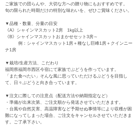
ご家族での団らんや、大切な方への贈り物にもおすすめです。
旬の限られた時期だけの特別な味わいを、ぜひご賞味ください。
▼品種・数量、分量の目安
《A》シャインマスカット2房 1kg以上
《B》シャインマスカットおまかせセット3房～
例：シャインマスカット1房＋種なし巨峰1房＋クインニー
ナ1房
▼栽培/生産方法、こだわり
福岡県福岡市西区今宿にて家族でぶどうを作っています。
「また食べたい」そんな風に思っていただけるぶどうを目指し
て、日々ぶどうと向き合っています。
▼注文に際しての注意点（配送方法や納期指定など）
・準備が出来次第、ご注文順から発送させていただきます。
・台風や自然災害、高温障害など予期せぬ事情等により収穫が困
難になってしまった場合、ご注文をキャンセルさせていただきま
す。ご了承下さい。