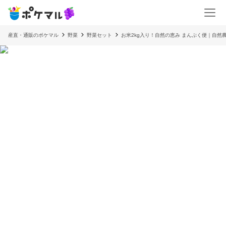
産直・通販のポケマル
野菜
野菜セット
お米2kg入り！自然の恵み まんぷく便｜自然