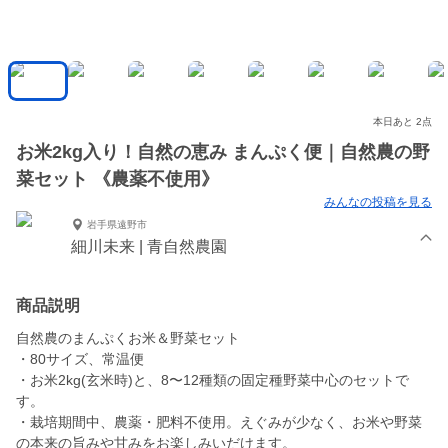
本日あと 2点
お米2kg入り！自然の恵み まんぷく便｜自然農の野
菜セット 《農薬不使用》
みんなの投稿を見る
岩手県遠野市
細川未来 | 青自然農園
商品説明
自然農のまんぷくお米＆野菜セット
・80サイズ、常温便
・お米2kg(玄米時)と、8〜12種類の固定種野菜中心のセットで
す。
・栽培期間中、農薬・肥料不使用。えぐみが少なく、お米や野菜
の本来の旨みや甘みをお楽しみいだけます。