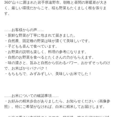
360°山々に囲まれた岩手県遠野市。朝晩と昼間の寒暖差が大き
く、厳しい環境だからこそ、稲も野菜もたくましく根を張りま
す。
……お客様からの声……
・新鮮な野菜が丁寧に包まれて届きました。
・自然農、固定種の野菜は味が濃くて美味しいです。
・子どもも喜んで食べています。
・お野菜の説明も楽しく、料理の参考になります。
・自然のお野菜を食べるとたくさんの力がもらえます。
・味の濃さと、旨みと自然から伝わるパワー、おかずそっちのけ
で、お米ばかりパクパク！
・もちもちで、みずみずしい、美味しいお米でした！
……お米についての確認事項……
・お好みの精米歩合がありましたら、お知らせください（画像参
照）。特にご希望がなければ、白米に精米してお届けします。