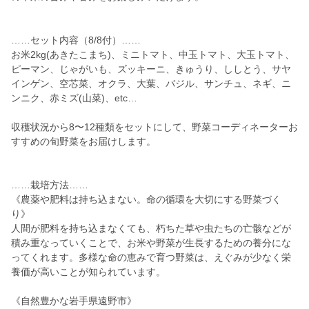
……セット内容（8/8付）……
お米2kg(あきたこまち)、ミニトマト、中玉トマト、大玉トマト、
ピーマン、じゃがいも、ズッキーニ、きゅうり、ししとう、サヤ
インゲン、空芯菜、オクラ、大葉、バジル、サンチュ、ネギ、ニ
ンニク、赤ミズ(山菜)、etc…
収穫状況から8〜12種類をセットにして、野菜コーディネーターお
すすめの旬野菜をお届けします。
……栽培方法……
《農薬や肥料は持ち込まない。命の循環を大切にする野菜づく
り》
人間が肥料を持ち込まなくても、朽ちた草や虫たちの亡骸などが
積み重なっていくことで、お米や野菜が生長するための養分にな
ってくれます。多様な命の恵みで育つ野菜は、えぐみが少なく栄
養価が高いことが知られています。
《自然豊かな岩手県遠野市》