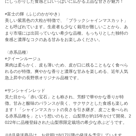
にしっかりした食感と口いっぱいに広がる上品な甘さが魅力！
◉富士の輝（ふじのかがやき）
美しい紫黒色の大粒が特徴で、「ブラックシャインマスカット」
とも呼ばれています。生産者も少なく栽培が難しいことから、あ
まり市場には出回っていない希少な品種。もっちりとした独特の
食感と濃厚なコクのある甘みをお楽しみください。
〈赤系品種〉
◉クイーンルージュ
果肉は柔らかく、皮も薄いため、皮が口に残ることもなく食べら
れるのが特徴。爽やかな香りと濃厚な甘みを楽しめる、近年人気
急上昇中の長野県オリジナル品種です。
◉サンシャインレッド
見た目から「赤い宝石」とも称され、芳醇で華やかな香りが特
徴。甘みと酸味のバランスが良く、サクサクとした食感も楽しめ
ます！「シャインマスカットの良さを引き継ぎ、皮ごと食べられ
る赤系品種を」という想いのもと、山梨県が約15年かけて開発。2
022年に品種登録された山梨県限定栽培の希少な赤ぶどうです。
※8月発送商品は、お盆明け8/17以降の発送を予定しています。