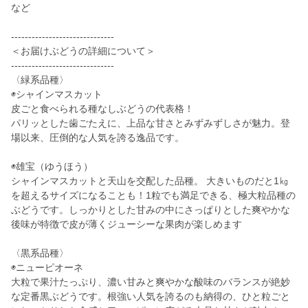
など
------------------------------
＜お届けぶどうの詳細について＞
------------------------------
〈緑系品種〉
◉シャインマスカット
皮ごと食べられる種なしぶどうの代表格！
パリッとした歯ごたえに、上品な甘さとみずみずしさが魅力。登
場以来、圧倒的な人気を誇る逸品です。
◉雄宝（ゆうほう）
シャインマスカットと天山を交配した品種。 大きいものだと1㎏
を超えるサイズになることも！1粒でも満足できる、極大粒品種の
ぶどうです。しっかりとした甘みの中にさっぱりとした爽やかな
後味が特徴で皮が薄くジューシーな果肉が楽しめます
〈黒系品種〉
◉ニューピオーネ
大粒で果汁たっぷり、濃い甘みと爽やかな酸味のバランスが絶妙
な定番黒ぶどうです。根強い人気を誇るのも納得の、ひと粒ごと