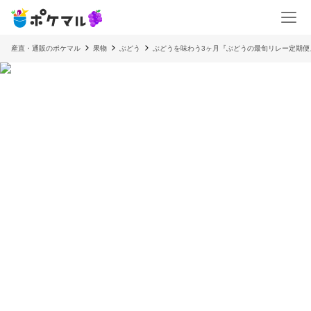
産直・通販のポケマル
果物
ぶどう
ぶどうを味わう3ヶ月『ぶどうの最旬リレー定期便