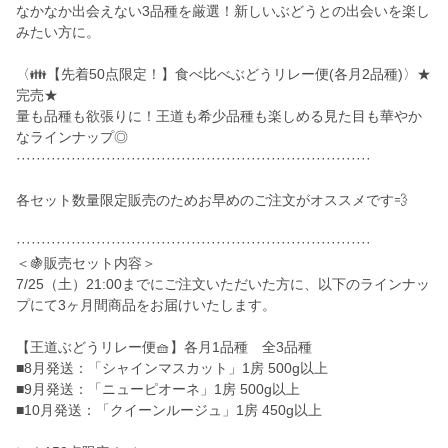
なかなか出会えない3品種を厳選！新しいぶどうとの出会いを楽し
みたい方に。
〈👪【先着50点限定！】食べ比べぶどうリレー便(各月2品種)〉★
完売★
量も品種も欲張りに！王道も希少品種も楽しめる見た目も華やか
なラインナップ◎
·······································································
各セット数量限定販売のためお早めのご注文がオススメです💨
·······································································
＜🍇販売セット内容＞
7/25（土）21:00までにご注文いただいた方に、以下のラインナッ
プにて3ヶ月間商品をお届けいたします。
【王道ぶどうリレー便🧺】各月1品種 全3品種
■8月発送：「シャインマスカット」1房 500g以上
■9月発送：「ニューピオーネ」1房 500g以上
■10月発送：「クイーンルージュ」1房 450g以上