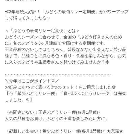
📢3年連続大好評！「ぶどうの最旬リレー定期便」がパワーアップ
して帰ってきました💪✨
＜「ぶどうの最旬リレー定期便」とは＞
ぶどうのシーズンに合わせて、全国の『ぶどう好きさんのため
に』旬のぶどうを3ヶ月連続でお届けする定期便です。
王道品種のおいしさはもちろん、普段なかなか出会えない希少品
種まで。品種ごとに異なる色・香り・食感を楽しみながら、お気
に入りのぶどうや生産者さんを見つけてみませんか？🍇
·······································································
＼今年はここがポイント💡／
お好みにあわせて選べる3つのセット！をご用意しました🍇
【※「希少ぶどうリレー便」「食べ比べぶどうリレー便」は完売
しました。※】
〈🧺間違いない！王道ぶどうリレー便(各月1品種)〉
人気の品種をお届け。ぶどうの王道を楽しみたい方に。
〈🎁新しい出会い！希少ぶどうリレー便(各月1品種)〉★完売★