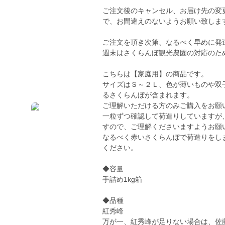
ご注文後のキャンセル、お届け先の変
で、お間違えのないようお願い致しま
ご注文を頂き次第、なるべく早めに発
週末はさくらんぼ観光農園の対応のた
こちらは【家庭用】の商品です。
サイズはＳ～２Ｌ、色が薄いものや双
るさくらんぼが含まれます。
ご理解いただける方のみご購入をお願
一粒ずつ確認して荷造りしていますが
すので、ご理解くださいますようお願
なるべく赤いさくらんぼで荷造りをし
ください。
◆容量
手詰め1kg箱
◆品種
紅秀峰
万が一、紅秀峰が足りない場合は、佐