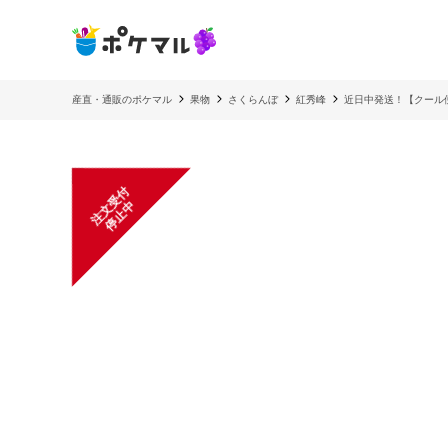
産直・通販のポケマル
果物
さくらんぼ
紅秀峰
近日中発送！【クール便
注
文
受
付
停
止
中