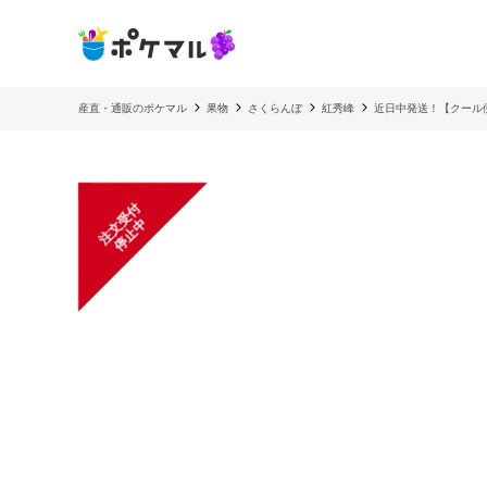
産直・通販のポケマル
果物
さくらんぼ
紅秀峰
近日中発送！【クール便
注
文
受
付
停
止
中