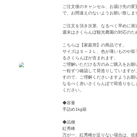
ご注文後のキャンセル、お届け先の変
で、お間違えのないようお願い致しま
ご注文を頂き次第、なるべく早めに発
週末はさくらんぼ観光農園の対応のた
こちらは【家庭用】の商品です。
サイズはＳ～２Ｌ、色が薄いものや双
るさくらんぼが含まれます。
ご理解いただける方のみご購入をお願
一粒ずつ確認して荷造りしていますが
すので、ご理解くださいますようお願
なるべく赤いさくらんぼで荷造りをし
ください。
◆容量
手詰め1kg箱
◆品種
紅秀峰
万が一、紅秀峰が足りない場合は、佐