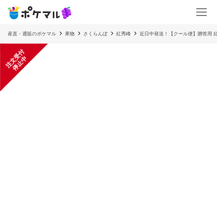
産直・通販のポケマル
果物
さくらんぼ
紅秀峰
近日中発送！【クール便】贈答用 紅
注
文
受
付
停
止
中