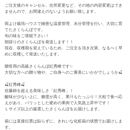
ご注文後のキャンセル、住所変更など、その他の内容変更はでき
ませんので、お間違えのないようお願い致します。
雨よけ栽培ハウスで緻密な温度管理、水分管理を行い、大切に育
てたさくらんぼです。
旬の味をご堪能下さい！
朝採りのさくらんぼを発送します！！
現在、収穫期を迎えているため、ご注文を頂き次第、なるべく早
めに収穫して発送いたします。
贈答用の高級さくらんぼ紅秀峰です✨
大切な方への贈り物や、ご自身へのご褒美にいかがでしょうか🍒
🍒紅秀峰🍒
佐藤錦を超える美味しさ「紅秀峰」！
酸味が少ない上に、糖度が高く、果汁もたっぷり！大粒で食べ応
えがあり、パリッとした硬めの果肉で人気急上昇中です！
Ｌサイズ以上の厳選したさくらんぼをお届けします。
箱には直接伝票は貼らずに、きれいな化粧箱の状態でお届けしま
す。