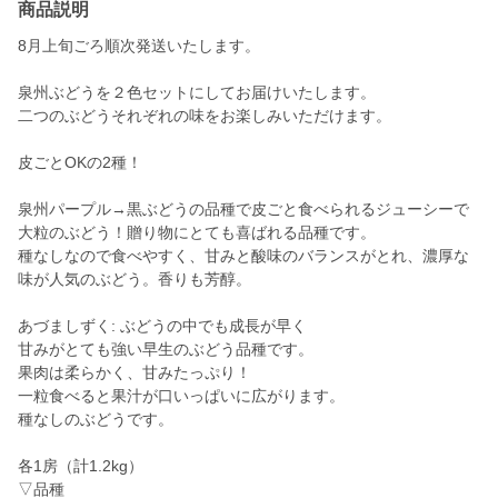
商品説明
8月上旬ごろ順次発送いたします。
泉州ぶどうを２色セットにしてお届けいたします。
二つのぶどうそれぞれの味をお楽しみいただけます。
皮ごとOKの2種！
泉州パープル→黒ぶどうの品種で皮ごと食べられるジューシーで
大粒のぶどう！贈り物にとても喜ばれる品種です。
種なしなので食べやすく、甘みと酸味のバランスがとれ、濃厚な
味が人気のぶどう。香りも芳醇。
あづましずく: ぶどうの中でも成長が早く
甘みがとても強い早生のぶどう品種です。
果肉は柔らかく、甘みたっぷり！
一粒食べると果汁が口いっぱいに広がります。
種なしのぶどうです。
各1房（計1.2kg）
▽品種