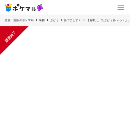
産直・通販のポケマル
果物
ぶどう
あづましずく
【お中元】黒ぶどう食べ比べセッ
販売終了