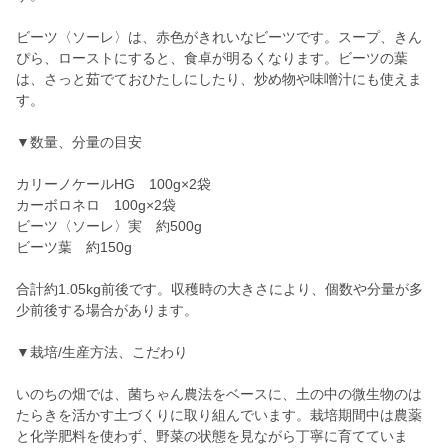
ビーツ〈ソーレ〉は、赤色がきれいなビーツです。スープ、きん
ぴら、ローストにすると、食卓が明るくなります。ビーツの葉
は、さっと茹でておひたしにしたり、炒め物や味噌汁にも使えま
す。
▼数量、分量の目安
カリーノケールHG 100g×2袋
カーボロネロ 100g×2袋
ビーツ〈ソーレ〉実 約500g
ビーツ葉 約150g
合計約1.05kg前後です。収穫時の大きさにより、個数や分量が多
少前後する場合があります。
▼栽培/生産方法、こだわり
いのちの畑では、菌ちゃん農法をベースに、土の中の微生物のは
たらきを活かす土づくりに取り組んでいます。栽培期間中は農薬
と化学肥料を使わず、野菜の状態を見ながら丁寧に育てていま