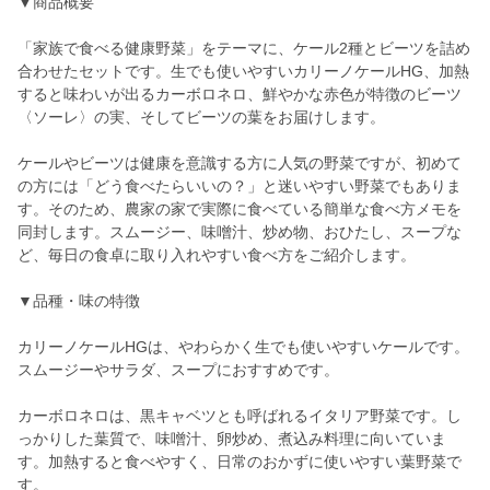
▼商品概要
「家族で食べる健康野菜」をテーマに、ケール2種とビーツを詰め
合わせたセットです。生でも使いやすいカリーノケールHG、加熱
すると味わいが出るカーボロネロ、鮮やかな赤色が特徴のビーツ
〈ソーレ〉の実、そしてビーツの葉をお届けします。
ケールやビーツは健康を意識する方に人気の野菜ですが、初めて
の方には「どう食べたらいいの？」と迷いやすい野菜でもありま
す。そのため、農家の家で実際に食べている簡単な食べ方メモを
同封します。スムージー、味噌汁、炒め物、おひたし、スープな
ど、毎日の食卓に取り入れやすい食べ方をご紹介します。
▼品種・味の特徴
カリーノケールHGは、やわらかく生でも使いやすいケールです。
スムージーやサラダ、スープにおすすめです。
カーボロネロは、黒キャベツとも呼ばれるイタリア野菜です。し
っかりした葉質で、味噌汁、卵炒め、煮込み料理に向いていま
す。加熱すると食べやすく、日常のおかずに使いやすい葉野菜で
す。