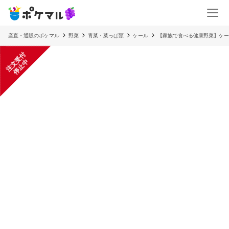
産直・通販のポケマル
野菜
青菜・菜っぱ類
ケール
【家族で食べる健康野菜】ケー
注
文
受
付
停
止
中