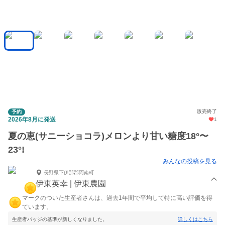
販売終了
予約
2026年8月に発送
1
夏の恵(サニーショコラ)メロンより甘い糖度18°〜
23°!
みんなの投稿を見る
長野県下伊那郡阿南町
伊東英幸 | 伊東農園
マークのついた生産者さんは、過去1年間で平均して特に高い評価を得
ています。
生産者バッジの基準が新しくなりました。
詳しくはこちら