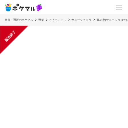
産直・通販のポケマル
野菜
とうもろこし
サニーショコラ
夏の恵(サニーショコラ)メ
販売終了