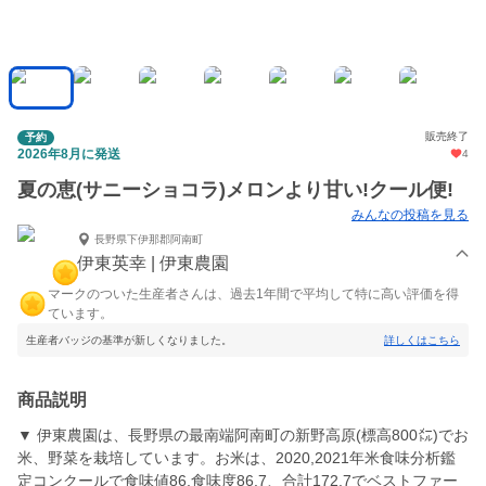
販売終了
予約
2026年8月に発送
4
夏の恵(サニーショコラ)メロンより甘い!クール便!
みんなの投稿を見る
長野県下伊那郡阿南町
伊東英幸 | 伊東農園
マークのついた生産者さんは、過去1年間で平均して特に高い評価を得
ています。
生産者バッジの基準が新しくなりました。
詳しくはこちら
商品説明
▼ 伊東農園は、長野県の最南端阿南町の新野高原(標高800㍍)でお
米、野菜を栽培しています。お米は、2020,2021年米食味分析鑑
定コンクールで食味値86,食味度86.7、合計172.7でベストファー