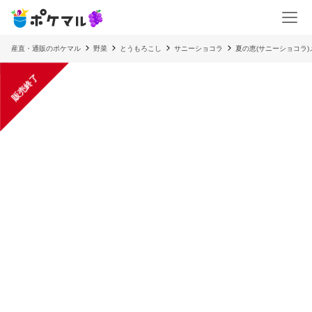
産直・通販のポケマル
野菜
とうもろこし
サニーショコラ
夏の恵(サニーショコラ)
販売終了