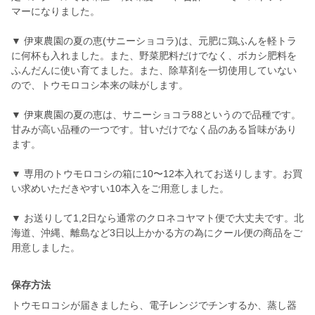
マーになりました。
▼ 伊東農園の夏の恵(サニーショコラ)は、元肥に鶏ふんを軽トラ
に何杯も入れました。また、野菜肥料だけでなく、ボカシ肥料を
ふんだんに使い育てました。また、除草剤を一切使用していない
ので、トウモロコシ本来の味がします。
▼ 伊東農園の夏の恵は、サニーショコラ88というので品種です。
甘みが高い品種の一つです。甘いだけでなく品のある旨味があり
ます。
▼ 専用のトウモロコシの箱に10〜12本入れてお送りします。お買
い求めいただきやすい10本入をご用意しました。
▼ お送りして1,2日なら通常のクロネコヤマト便で大丈夫です。北
海道、沖縄、離島など3日以上かかる方の為にクール便の商品をご
用意しました。
保存方法
トウモロコシが届きましたら、電子レンジでチンするか、蒸し器