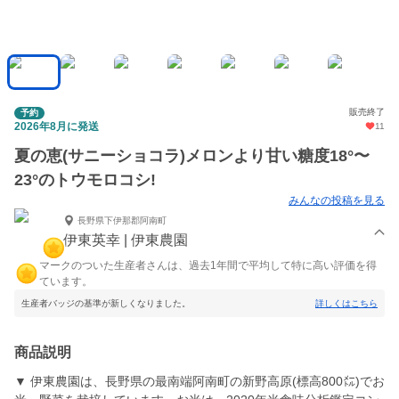
販売終了
予約
2026年8月に発送
11
夏の恵(サニーショコラ)メロンより甘い糖度18°〜
23°のトウモロコシ!
みんなの投稿を見る
長野県下伊那郡阿南町
伊東英幸 | 伊東農園
マークのついた生産者さんは、過去1年間で平均して特に高い評価を得
ています。
生産者バッジの基準が新しくなりました。
詳しくはこちら
商品説明
▼ 伊東農園は、長野県の最南端阿南町の新野高原(標高800㍍)でお