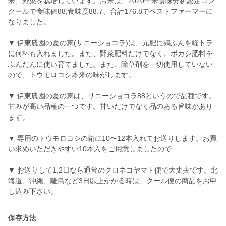
米、野菜を栽培しています。お米は、2020年米食味分析鑑定コン
クールで食味値88,食味度88.7、合計176.8でベストファーマーに
なりました。
▼ 伊東農園の夏の恵(サニーショコラ)は、元肥に鶏ふんを軽トラ
に何杯も入れました。また、野菜肥料だけでなく、ボカシ肥料を
ふんだんに使い育てました。また、除草剤を一切使用していない
ので、トウモロコシ本来の味がします。
▼ 伊東農園の夏の恵は、サニーショコラ88というので品種です。
甘みが高い品種の一つです。甘いだけでなく品のある旨味があり
ます。
▼ 専用のトウモロコシの箱に10〜12本入れてお送りします。お買
い求めいただきやすい10本入をご用意しましたので
▼ お送りして1,2日なら通常のクロネコヤマト便で大丈夫です。北
海道、沖縄、離島など3日以上かかる時は、クール便の商品をお申
し込み下さい。
保存方法