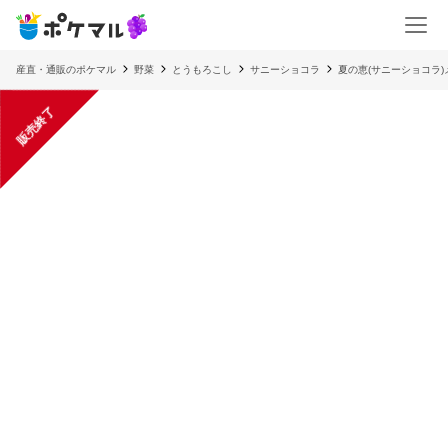
産直・通販のポケマル
野菜
とうもろこし
サニーショコラ
夏の恵(サニーショコラ)
販売終了